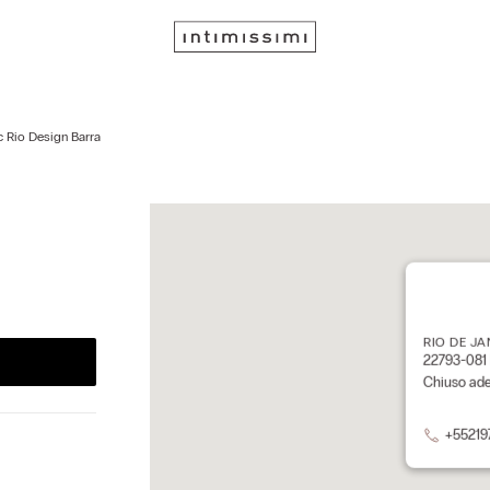
c Rio Design Barra
RIO DE JA
22793-081 
Chiuso ad
+55219