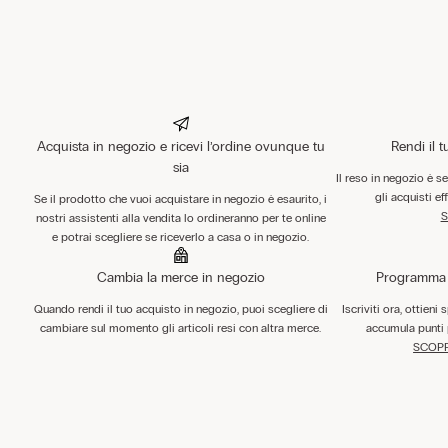
Acquista in negozio e ricevi l’ordine ovunque tu
Rendi il 
sia
Il reso in negozio è s
gli acquisti ef
Se il prodotto che vuoi acquistare in negozio è esaurito, i
S
nostri assistenti alla vendita lo ordineranno per te online
e potrai scegliere se riceverlo a casa o in negozio.
Cambia la merce in negozio
Programma F
Quando rendi il tuo acquisto in negozio, puoi scegliere di
Iscriviti ora, ottieni
cambiare sul momento gli articoli resi con altra merce.
accumula punti 
SCOPR