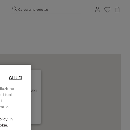
Cerca un prodotto
CHIUDI
ilazione
TROZAVODSK SC MAXI
 i tuoi
035 Petrozavodsk
i
uso adesso
ai la
+78142334088
licy.
In
okie
,