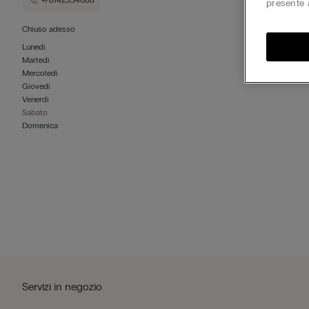
+78142334088
presente 
Chiuso adesso
Lunedì
Martedì
Mercoledì
Giovedì
Venerdì
Sabato
Domenica
Servizi in negozio