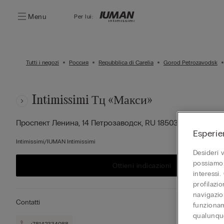
Menu
Per lui:
Tutti i negozi
Россия
Repubblica di Carelia
Gorod Petrozavodsk
Intimissimi Тц «макси»
Проспект Ленина, 14
Петрозаводск,
RU
185035
Esperie
Intimissimi/IUMAN Intimissimi
Desideri 
possiamo 
Ottieni indicazioni
interessi.
profilazi
navigazion
Contatti
funzionam
qualunque