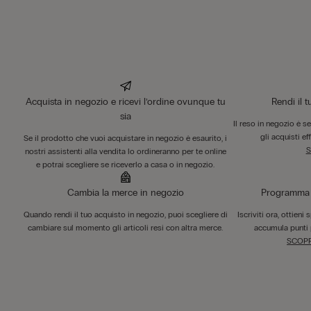
Acquista in negozio e ricevi l’ordine ovunque tu
Rendi il 
sia
Il reso in negozio è s
gli acquisti ef
Se il prodotto che vuoi acquistare in negozio è esaurito, i
S
nostri assistenti alla vendita lo ordineranno per te online
e potrai scegliere se riceverlo a casa o in negozio.
Cambia la merce in negozio
Programma F
Quando rendi il tuo acquisto in negozio, puoi scegliere di
Iscriviti ora, ottieni
cambiare sul momento gli articoli resi con altra merce.
accumula punti 
SCOPR