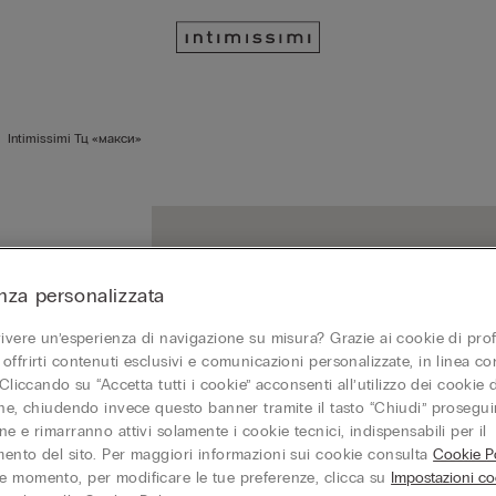
Intimissimi Тц «макси»
nza personalizzata
vivere un’esperienza di navigazione su misura? Grazie ai cookie di prof
PE
offrirti contenuti esclusivi e comunicazioni personalizzate, in linea con
185
 Cliccando su “Accetta tutti i cookie” acconsenti all’utilizzo dei cookie d
Chi
one, chiudendo invece questo banner tramite il tasto “Chiudi” proseguir
e e rimarranno attivi solamente i cookie tecnici, indispensabili per il
ento del sito. Per maggiori informazioni sui cookie consulta
Cookie Po
 momento, per modificare le tue preferenze, clicca su
Impostazioni co