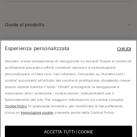
Guida al prodotto
Servizio clienti
Esperienza personalizzata
CHIUDI
Area Legale
Desideri vivere un’esperienza di navigazione su misura? Grazie ai cookie di
profilazione possiamo offrirti contenuti esclusivi e comunicazioni
personalizzate, in linea con i tuoi interessi. Cliccando su “Accetta tutti i
Corporate
cookie” acconsenti all’utilizzo dei cookie di profilazione, chiudendo invece
questo banner tramite il tasto “Chiudi” proseguirai la navigazione e
rimarranno attivi solamente i cookie tecnici, indispensabili per il
funzionamento del sito. Per maggiori informazioni sui cookie consulta
© Calzedonia S.p.A | P.iva 02253210237 | Sede Legale: Malcesine (VR), Via Portici
Umberto Primo n. 5/3 | Cod. Fisc. e n.iscr. al Reg. Imprese di Verona: 01037050422 |
Cookie Policy.
In qualunque momento, per modificare le tue preferenze,
REA: VR – 205310 | Capitale sociale: Euro 212.000.000,00 | Società soggetta a
clicca su
Impostazioni cookie
, presente anche nella Cookie Policy.
direzione e coordinamento di Oniverse Holding S.p.A.
ACCETTA TUTTI I COOKIE
United States
Visita l'e-store del tuo paese