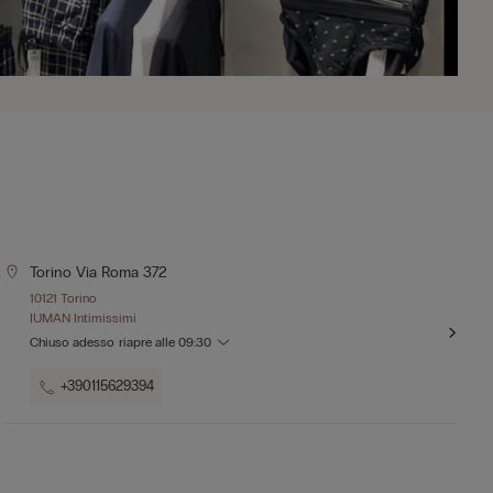
Torino Via Roma 372
10121 Torino
IUMAN Intimissimi
Chiuso adesso
riapre alle
09:30
+390115629394