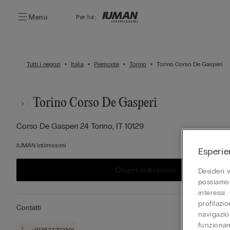
Menu
Per lui:
Tutti i negozi
Italia
Piemonte
Torino
Torino Corso De Gasperi
Torino Corso De Gasperi
Corso De Gasperi 24
Torino,
IT
10129
IUMAN Intimissimi
Esperie
Ottieni indicazioni
Desideri 
possiamo 
interessi.
profilazi
Contatti
navigazion
funzionam