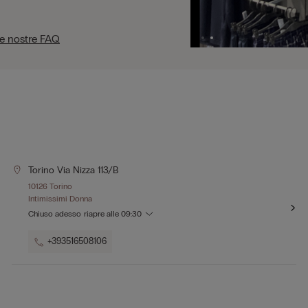
le nostre FAQ
Torino Via Nizza 113/b
10126 Torino
Intimissimi Donna
Chiuso adesso
riapre alle
09:30
+393516508106