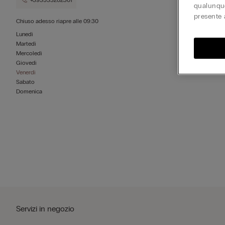
+393533202301
qualunque
presente 
Chiuso adesso
riapre alle
09:30
Lunedì
Martedì
Mercoledì
Giovedì
Venerdì
Sabato
Domenica
Servizi in negozio