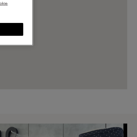
A
okie
,