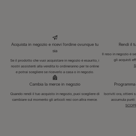
Acquista in negozio e ricevi l’ordine ovunque tu
Rendi il 
sia
Il reso in negozio è s
gli acquisti ef
Se il prodotto che vuoi acquistare in negozio è esaurito, i
S
nostri assistenti alla vendita lo ordineranno per te online
e potrai scegliere se riceverlo a casa o in negozio.
Cambia la merce in negozio
Programma F
Quando rendi il tuo acquisto in negozio, puoi scegliere di
Iscriviti ora, ottieni
cambiare sul momento gli articoli resi con altra merce.
accumula punti 
SCOPR