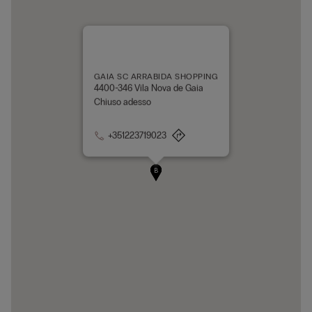
GAIA SC ARRABIDA SHOPPING
4400-346 Vila Nova de Gaia
Chiuso adesso
+351223719023
A
B