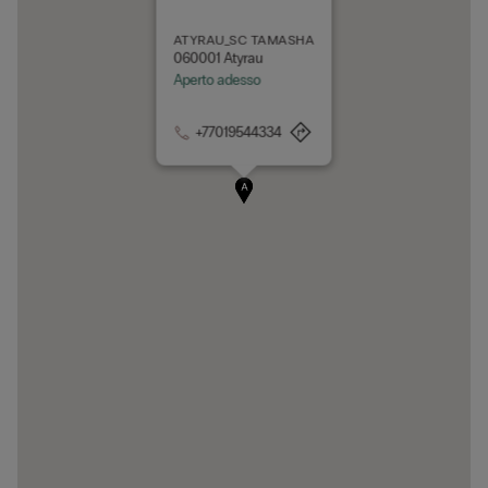
ATYRAU_SC TAMASHA
060001 Atyrau
Aperto adesso
+77019544334
A