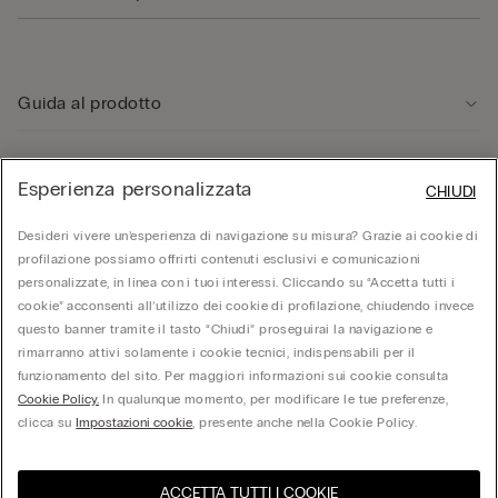
Guida al prodotto
Servizio clienti
Esperienza personalizzata
CHIUDI
Area Legale
Desideri vivere un’esperienza di navigazione su misura? Grazie ai cookie di
profilazione possiamo offrirti contenuti esclusivi e comunicazioni
personalizzate, in linea con i tuoi interessi. Cliccando su “Accetta tutti i
Corporate
cookie” acconsenti all’utilizzo dei cookie di profilazione, chiudendo invece
questo banner tramite il tasto “Chiudi” proseguirai la navigazione e
rimarranno attivi solamente i cookie tecnici, indispensabili per il
funzionamento del sito. Per maggiori informazioni sui cookie consulta
© Calzedonia S.p.A | P.iva 02253210237 | Sede Legale: Malcesine (VR), Via Portici
Umberto Primo n. 5/3 | Cod. Fisc. e n.iscr. al Reg. Imprese di Verona: 01037050422 |
Cookie Policy.
In qualunque momento, per modificare le tue preferenze,
REA: VR – 205310 | Capitale sociale: Euro 212.000.000,00 | Società soggetta a
clicca su
Impostazioni cookie
, presente anche nella Cookie Policy.
direzione e coordinamento di Oniverse Holding S.p.A.
ACCETTA TUTTI I COOKIE