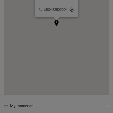
+380432502004
A
My Intimissimi