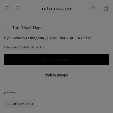
Трц "скай Парк"
Вул. Миколи Оводова, Б.51
М. Вінниця,
UA
21000
Intimissimi/IUMAN Intimissimi
Ottieni indicazioni
Vedi la mappa
Contatti
+380432502004