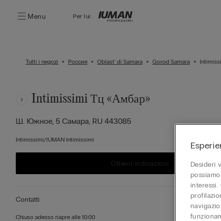
Menu
Per lui:
Tutti i negozi
Россия
Oblast' di Samara
Gorod Samara
Intimis
Intimissimi Тц «амбар»
Ш. Южное, 5
Самара,
RU
443085
Intimissimi/IUMAN Intimissimi
Esperie
Ottieni indicazioni
Desideri 
possiamo 
interessi.
profilazi
Contatti
navigazion
funzionam
Chiuso adesso
riapre alle
10:00