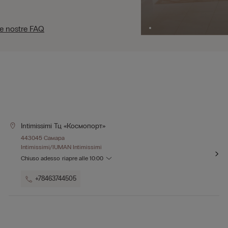
le nostre FAQ
Intimissimi Тц «космопорт»
443045 Самара
Intimissimi/IUMAN Intimissimi
Chiuso adesso
riapre alle
10:00
+78463744505