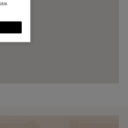
A
okie
,