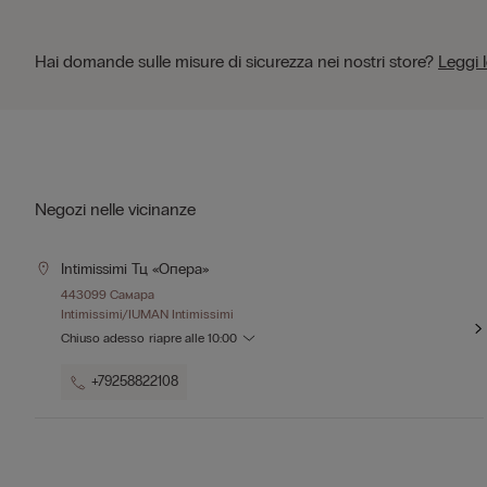
Hai domande sulle misure di sicurezza nei nostri store?
Leggi 
Negozi nelle vicinanze
Intimissimi Тц «опера»
443099 Самара
Intimissimi/IUMAN Intimissimi
Chiuso adesso
riapre alle
10:00
+79258822108