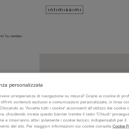
simi Тц «амбар»
nza personalizzata
vivere un’esperienza di navigazione su misura? Grazie ai cookie di prof
offrirti contenuti esclusivi e comunicazioni personalizzate, in linea con
 Cliccando su “Accetta tutti i cookie” acconsenti all’utilizzo dei cookie d
one, chiudendo invece questo banner tramite il tasto “Chiudi” proseguir
e e rimarranno attivi solamente i cookie tecnici, indispensabili per il
ento del sito. Per maggiori informazioni sui cookie consulta
Cookie Po