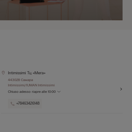
Intimissimi Тц «мега»
443028 Самара
Intimissimi/IUMAN Intimissimi
Chiuso adesso
riapre alle
10:00
+78463426148