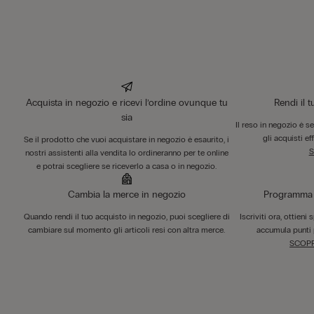
Acquista in negozio e ricevi l’ordine ovunque tu
Rendi il 
sia
Il reso in negozio è s
gli acquisti ef
Se il prodotto che vuoi acquistare in negozio è esaurito, i
S
nostri assistenti alla vendita lo ordineranno per te online
e potrai scegliere se riceverlo a casa o in negozio.
Cambia la merce in negozio
Programma F
Quando rendi il tuo acquisto in negozio, puoi scegliere di
Iscriviti ora, ottieni
cambiare sul momento gli articoli resi con altra merce.
accumula punti 
SCOPR