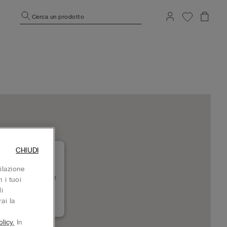
Cerca un prodotto
CHIUDI
ilazione
SAMARA SC AMBAR
 i tuoi
443085 SAMARA
i
Chiuso adesso
ai la
licy.
In