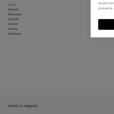
qualunque
Lunedì
presente 
Martedì
Mercoledì
Giovedì
Venerdì
Sabato
Domenica
Servizi in negozio