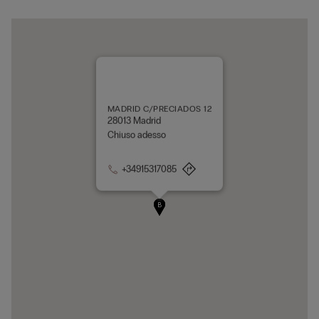
MADRID C/PRECIADOS 12
28013 Madrid
Chiuso adesso
+34915317085
A
B