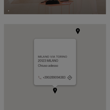
B
C
MILANO VIA TORINO
20123 MILANO
Chiuso adesso
+390289094383
A