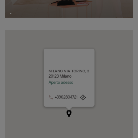
MILANO VIA TORINO, 3
20123 Milano
Aperto adesso
+3902804721
A
B