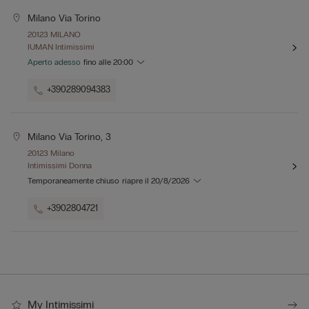
Milano Via Torino
20123 MILANO
IUMAN Intimissimi
Aperto adesso
fino alle
20:00
+390289094383
Milano Via Torino, 3
20123 Milano
Intimissimi Donna
Temporaneamente chiuso
riapre il
20/8/2026
+3902804721
My Intimissimi