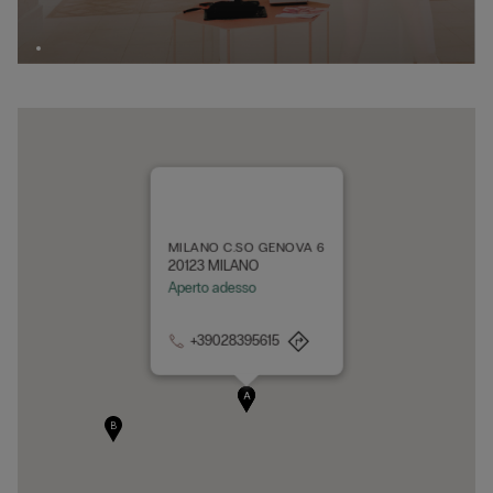
MILANO C.SO GENOVA 6
20123 MILANO
Aperto adesso
+39028395615
A
B