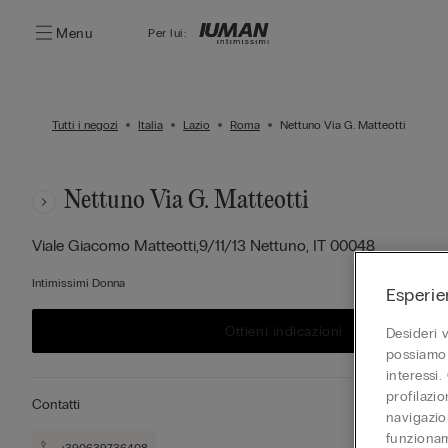
Menu
Per lui:
Tutti i negozi
Italia
Lazio
Roma
Nettuno Via G. Matteotti
Nettuno Via G. Matteotti
Viale Giacomo Matteotti,9/11/13
Nettuno,
IT
00048
Intimissimi Donna
Esperie
Ottieni indicazioni
Desideri 
possiamo 
interessi.
profilazi
Contatti
navigazion
funzionam