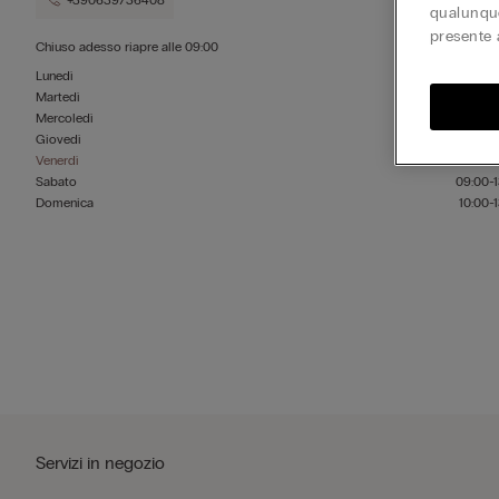
+390639736408
qualunque
presente 
Chiuso adesso
riapre alle
09:00
Lunedì
09:00-1
Martedì
09:00-1
Mercoledì
09:00-1
Giovedì
09:00-1
Venerdì
09:00-1
Sabato
09:00-1
Domenica
10:00-1
Servizi in negozio