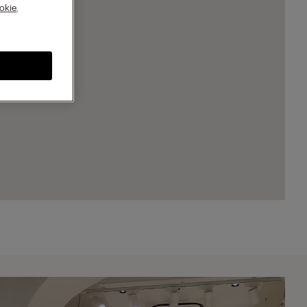
A
okie
,