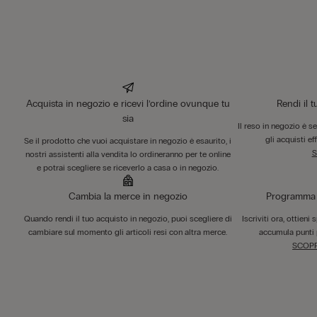
Acquista in negozio e ricevi l’ordine ovunque tu
Rendi il 
sia
Il reso in negozio è s
gli acquisti ef
Se il prodotto che vuoi acquistare in negozio è esaurito, i
S
nostri assistenti alla vendita lo ordineranno per te online
e potrai scegliere se riceverlo a casa o in negozio.
Cambia la merce in negozio
Programma F
Quando rendi il tuo acquisto in negozio, puoi scegliere di
Iscriviti ora, ottieni
cambiare sul momento gli articoli resi con altra merce.
accumula punti 
SCOPR