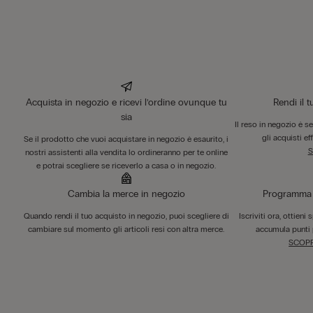
Acquista in negozio e ricevi l’ordine ovunque tu
Rendi il 
sia
Il reso in negozio è s
gli acquisti ef
Se il prodotto che vuoi acquistare in negozio è esaurito, i
S
nostri assistenti alla vendita lo ordineranno per te online
e potrai scegliere se riceverlo a casa o in negozio.
Cambia la merce in negozio
Programma F
Quando rendi il tuo acquisto in negozio, puoi scegliere di
Iscriviti ora, ottieni
cambiare sul momento gli articoli resi con altra merce.
accumula punti 
SCOPR