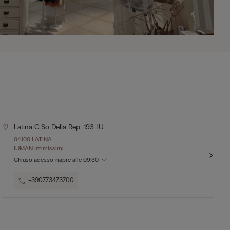
Latina C.so Della Rep. 193 I.u
04100 LATINA
IUMAN Intimissimi
Chiuso adesso
riapre alle
09:30
+390773473700