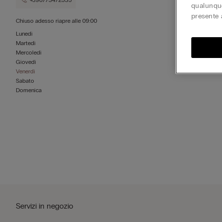
+390773472535
qualunque
presente 
Chiuso adesso
riapre alle
09:00
Lunedì
Martedì
Mercoledì
Giovedì
Venerdì
Sabato
Domenica
Servizi in negozio