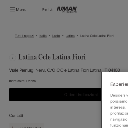
Menu
Per lui:
Tutti i negozi
Italia
Lazio
Latina
Latina Ccle Latina Fiori
Latina Ccle Latina Fiori
Viale Pierluigi Nervi, C/o C.cle Latina Fiori
Latina,
IT
04100
Intimissimi Donna
Esperie
Ottieni indicazioni
Desideri 
possiamo 
interessi.
profilazi
Contatti
navigazion
funzionam