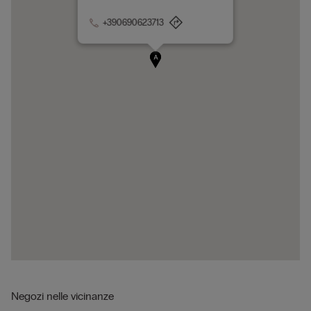
+390690623713
A
Negozi nelle vicinanze