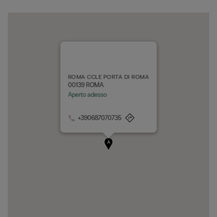
ROMA CCLE PORTA DI ROMA
00139 ROMA
Aperto adesso
+390687070735
A