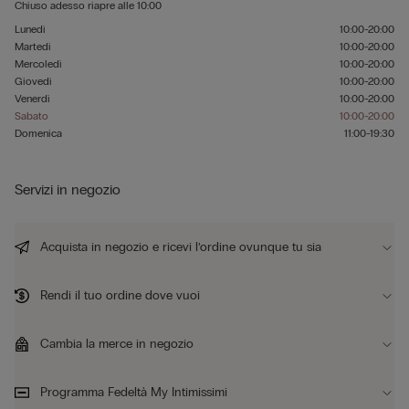
Chiuso adesso
riapre alle
10:00
Lunedì
10:00-20:00
Martedì
10:00-20:00
Mercoledì
10:00-20:00
Giovedì
10:00-20:00
Venerdì
10:00-20:00
Sabato
10:00-20:00
Domenica
11:00-19:30
Servizi in negozio
Acquista in negozio e ricevi l’ordine ovunque tu sia
Rendi il tuo ordine dove vuoi
Cambia la merce in negozio
Programma Fedeltà My Intimissimi