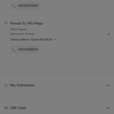
+35722570550
Nicosia Sc Alfa Mega
2433 Engomi
Intimissimi Donna
Chiuso adesso
riapre alle
09:30
+35722358276
My Intimissimi
Gift Card