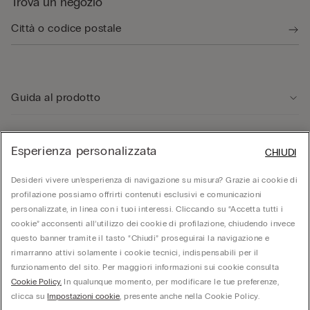
Trova un negozio
Guida al prodotto
Servizio clienti
Esperienza personalizzata
CHIUDI
Desideri vivere un’esperienza di navigazione su misura? Grazie ai cookie di
Area Legale
profilazione possiamo offrirti contenuti esclusivi e comunicazioni
personalizzate, in linea con i tuoi interessi. Cliccando su “Accetta tutti i
Corporate
cookie” acconsenti all’utilizzo dei cookie di profilazione, chiudendo invece
questo banner tramite il tasto “Chiudi” proseguirai la navigazione e
rimarranno attivi solamente i cookie tecnici, indispensabili per il
funzionamento del sito. Per maggiori informazioni sui cookie consulta
© Calzedonia S.p.A | P.iva 02253210237 | Sede Legale: Malcesine (VR), Via Portici
Cookie Policy.
In qualunque momento, per modificare le tue preferenze,
Umberto Primo n. 5/3 | Cod. Fisc. e n.iscr. al Reg. Imprese di Verona: 01037050422 |
REA: VR – 205310 | Capitale sociale: Euro 212.000.000,00 | Società soggetta a
clicca su
Impostazioni cookie
, presente anche nella Cookie Policy.
direzione e coordinamento di Oniverse Holding S.p.A.