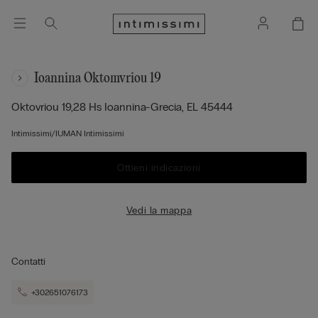
Ioannina Oktomvriou 19
Oktovriou 19,28 Hs
Ioannina-Grecia,
EL
45444
Intimissimi/IUMAN Intimissimi
Ottieni indicazioni
Vedi la mappa
Contatti
+302651076173