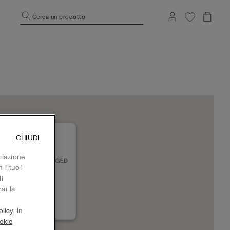
Cerca un prodotto
CHIUDI
ilazione
GED SC ARKAD SZEGED
 i tuoi
 Szeged
i
to adesso
ai la
+36306026499
licy.
In
okie
,