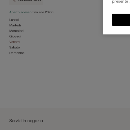
+36306026499
presente 
Aperto adesso
fino alle
20:00
Lunedì
Martedì
Mercoledì
Giovedì
Venerdì
Sabato
Domenica
Servizi in negozio