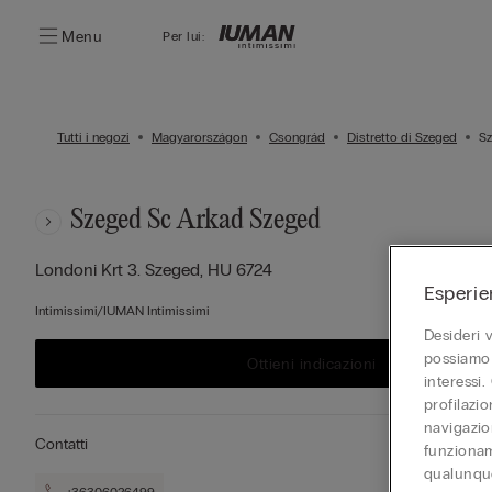
Menu
Per lui:
Tutti i negozi
Magyarországon
Csongrád
Distretto di Szeged
Sz
Szeged Sc Arkad Szeged
Londoni Krt 3.
Szeged,
HU
6724
Esperie
Intimissimi/IUMAN Intimissimi
Desideri 
possiamo 
Ottieni indicazioni
interessi.
profilazi
navigazion
Contatti
funzionam
qualunque