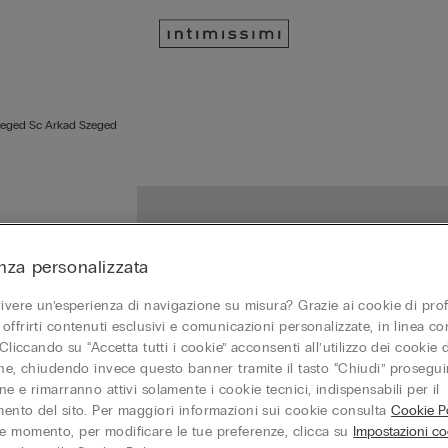
eged Sc Arkad Szeged
nza personalizzata
vivere un’esperienza di navigazione su misura? Grazie ai cookie di prof
SZE
offrirti contenuti esclusivi e comunicazioni personalizzate, in linea con
6724
 Cliccando su “Accetta tutti i cookie” acconsenti all’utilizzo dei cookie d
Aper
one, chiudendo invece questo banner tramite il tasto “Chiudi” proseguir
e e rimarranno attivi solamente i cookie tecnici, indispensabili per il
ento del sito. Per maggiori informazioni sui cookie consulta
Cookie Po
 momento, per modificare le tue preferenze, clicca su
Impostazioni co