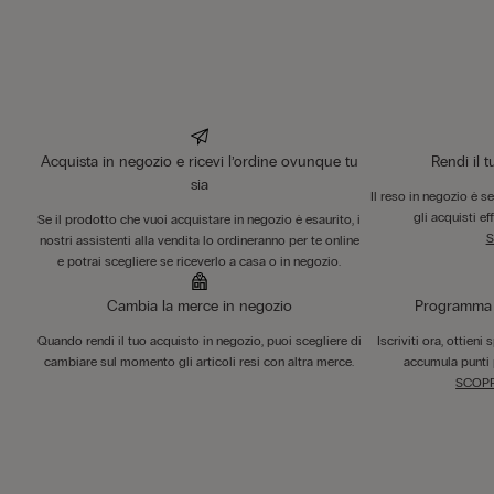
Acquista in negozio e ricevi l’ordine ovunque tu
Rendi il 
sia
Il reso in negozio è s
gli acquisti ef
Se il prodotto che vuoi acquistare in negozio è esaurito, i
S
nostri assistenti alla vendita lo ordineranno per te online
e potrai scegliere se riceverlo a casa o in negozio.
Cambia la merce in negozio
Programma F
Quando rendi il tuo acquisto in negozio, puoi scegliere di
Iscriviti ora, ottieni
cambiare sul momento gli articoli resi con altra merce.
accumula punti 
SCOPR