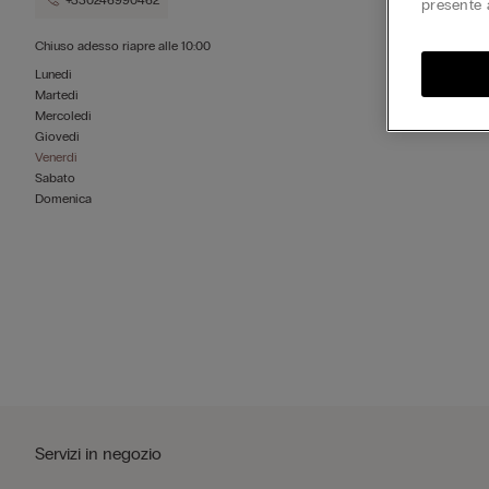
+330246990462
presente 
Chiuso adesso
riapre alle
10:00
Lunedì
Martedì
Mercoledì
Giovedì
Venerdì
Sabato
Domenica
Servizi in negozio