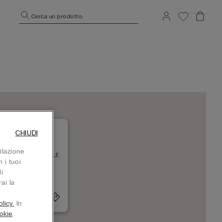
Cerca un prodotto
CHIUDI
ilazione
URS RUE NATIONALE
 i tuoi
000 TOURS
i
iuso adesso
ai la
+330246990462
licy.
In
okie
,