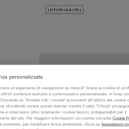
nza personalizzata
vivere un’esperienza di navigazione su misura? Grazie ai cookie di prof
TO
offrirti contenuti esclusivi e comunicazioni personalizzate, in linea con
37
 Cliccando su “Accetta tutti i cookie” acconsenti all’utilizzo dei cookie d
Ch
one, chiudendo invece questo banner tramite il tasto “Chiudi” proseguir
e e rimarranno attivi solamente i cookie tecnici, indispensabili per il
ento del sito. Per maggiori informazioni sui cookie consulta
Cookie Po
 momento, per modificare le tue preferenze, clicca su
Impostazioni co