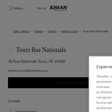
Menu
Per lui:
Tutti i negozi
France
Centro
Indre e Loira
Tours Rue Nationale
Tours Rue Nationale
78 Rue Nationale
Tours,
FR
37000
Esperie
Intimissimi/IUMAN Intimissimi
Desideri 
possiamo 
Ottieni indicazioni
interessi.
profilazi
navigazion
Contatti
funzionam
qualunque