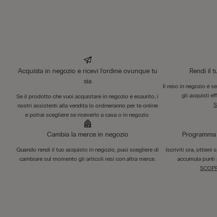
Acquista in negozio e ricevi l’ordine ovunque tu
Rendi il 
sia
Il reso in negozio è s
gli acquisti ef
Se il prodotto che vuoi acquistare in negozio è esaurito, i
S
nostri assistenti alla vendita lo ordineranno per te online
e potrai scegliere se riceverlo a casa o in negozio.
Cambia la merce in negozio
Programma F
Quando rendi il tuo acquisto in negozio, puoi scegliere di
Iscriviti ora, ottieni
cambiare sul momento gli articoli resi con altra merce.
accumula punti 
SCOPR