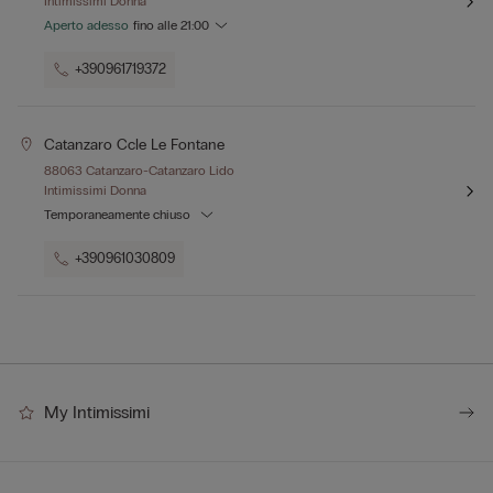
Intimissimi Donna
Aperto adesso
fino alle
21:00
+390961719372
Catanzaro Ccle Le Fontane
88063 Catanzaro-Catanzaro Lido
Intimissimi Donna
Temporaneamente chiuso
+390961030809
My Intimissimi