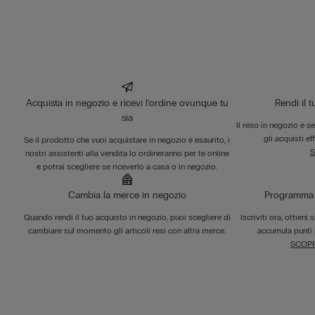
Acquista in negozio e ricevi l’ordine ovunque tu
Rendi il 
sia
Il reso in negozio è s
gli acquisti ef
Se il prodotto che vuoi acquistare in negozio è esaurito, i
S
nostri assistenti alla vendita lo ordineranno per te online
e potrai scegliere se riceverlo a casa o in negozio.
Cambia la merce in negozio
Programma F
Quando rendi il tuo acquisto in negozio, puoi scegliere di
Iscriviti ora, ottieni
cambiare sul momento gli articoli resi con altra merce.
accumula punti 
SCOPR