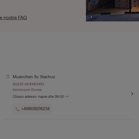
le nostre FAQ
Muenchen Sc Stachus
80335 MUENCHEN
Intimissimi Donna
Chiuso adesso
riapre alle
09:30
+498939295234