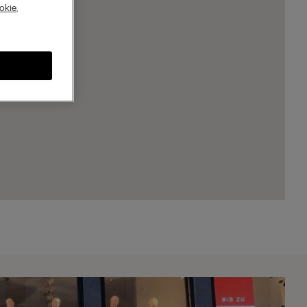
A
okie
,