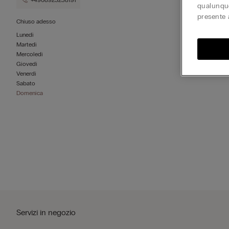
+4908923238191
qualunque
presente 
Chiuso adesso
Lunedì
Martedì
Mercoledì
Giovedì
Venerdì
Sabato
Domenica
Servizi in negozio