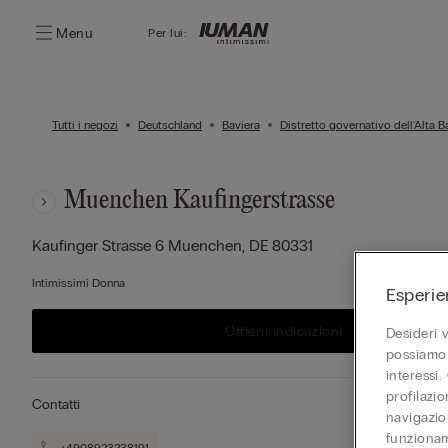
Menu
Per lui:
Tutti i negozi
Deutschland
Baviera
Distretto governativo dell'Alta B
Muenchen Kaufingerstrasse
Kaufinger Strasse 6
Muenchen,
DE
80331
Intimissimi Donna
Esperie
Ottieni indicazioni
Desideri 
possiamo 
interessi.
profilazi
Contatti
navigazion
funzionam