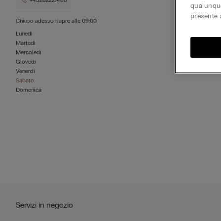
+43262221488
qualunque
presente 
Chiuso adesso
riapre alle
09:00
Lunedì
Martedì
Mercoledì
Giovedì
Venerdì
Sabato
Domenica
Servizi in negozio