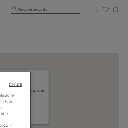
Cerca un prodotto
CHIUDI
NEUSTADT SC FISCHAPARK
ilazione
IENER NEUSTADT
 i tuoi
adesso
i
ai la
62221488
licy.
In