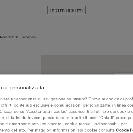
Neustadt Sc Fischapark
nza personalizzata
WIENER 
vivere un’esperienza di navigazione su misura? Grazie ai cookie di prof
2700 W
offrirti contenuti esclusivi e comunicazioni personalizzate, in linea con
Chiuso 
 Cliccando su “Accetta tutti i cookie” acconsenti all’utilizzo dei cookie d
one, chiudendo invece questo banner tramite il tasto “Chiudi” proseguir
+432
e e rimarranno attivi solamente i cookie tecnici, indispensabili per il
ento del sito. Per maggiori informazioni sui cookie consulta
Cookie Po