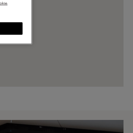
A
okie
,