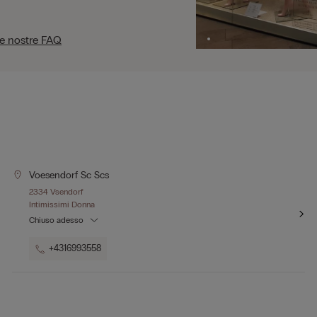
le nostre FAQ
Voesendorf Sc Scs
2334 Vsendorf
Intimissimi Donna
Chiuso adesso
+4316993558