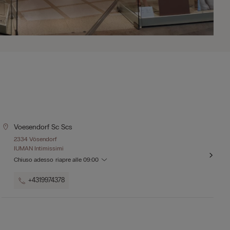
Voesendorf Sc Scs
2334 Vösendorf
IUMAN Intimissimi
Chiuso adesso
riapre alle
09:00
+4319974378