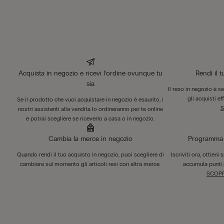
Acquista in negozio e ricevi l’ordine ovunque tu
Rendi il 
sia
Il reso in negozio è s
gli acquisti ef
Se il prodotto che vuoi acquistare in negozio è esaurito, i
S
nostri assistenti alla vendita lo ordineranno per te online
e potrai scegliere se riceverlo a casa o in negozio.
Cambia la merce in negozio
Programma F
Quando rendi il tuo acquisto in negozio, puoi scegliere di
Iscriviti ora, ottieni
cambiare sul momento gli articoli resi con altra merce.
accumula punti 
SCOPR