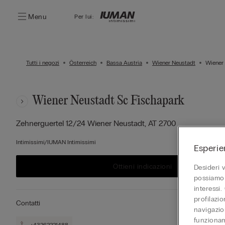
Menu
Per lui:
Tutti i negozi
Österreich
Bassa Austria
Wiener Neustadt
Wiener 
Wiener Neustadt Sc Fischapark
Zehnerguertel 12/24
Wiener Neustadt,
AT
2700
Intimissimi/IUMAN Intimissimi
Esperie
Ottieni indicazioni
Desideri 
possiamo 
interessi.
profilazi
Contatti
navigazion
funzionam