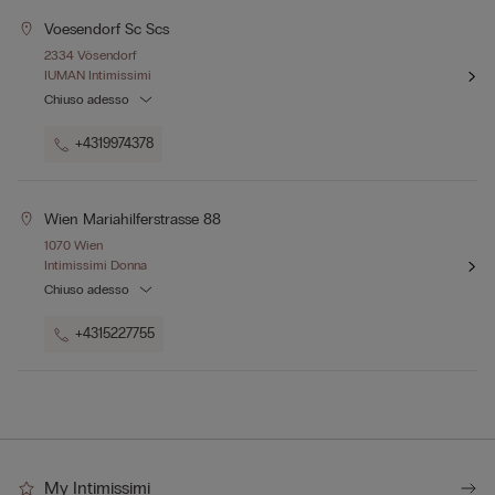
Voesendorf Sc Scs
2334 Vösendorf
IUMAN Intimissimi
Chiuso adesso
+4319974378
Wien Mariahilferstrasse 88
1070 Wien
Intimissimi Donna
Chiuso adesso
+4315227755
My Intimissimi