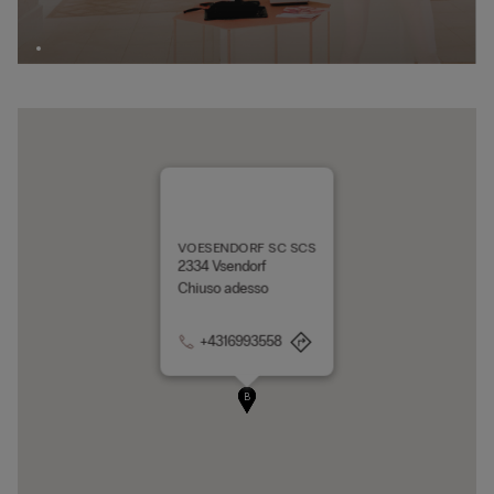
VOESENDORF SC SCS
2334 Vsendorf
Chiuso adesso
+4316993558
A
B