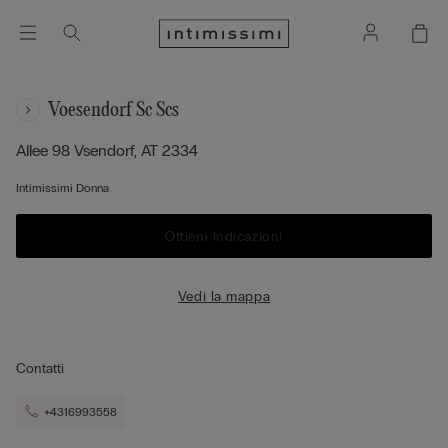
Voesendorf Sc Scs
Allee 98
Vsendorf,
AT
2334
Intimissimi Donna
Ottieni indicazioni
Vedi la mappa
Contatti
+4316993558