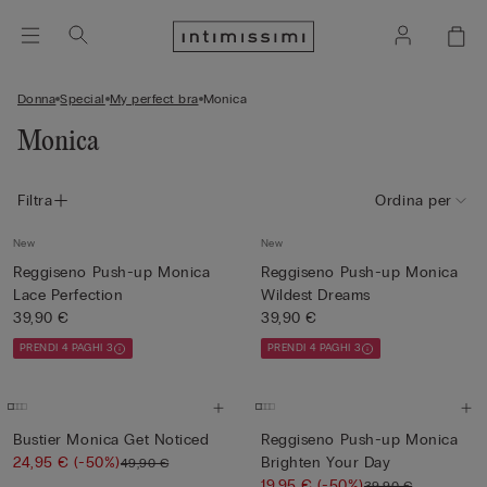
Donna
Special
My perfect bra
Monica
Monica
Filtra
Ordina per
New
New
Reggiseno Push-up Monica
Reggiseno Push-up Monica
Lace Perfection
Wildest Dreams
39,90 €
39,90 €
PRENDI 4 PAGHI 3
PRENDI 4 PAGHI 3
Bustier Monica Get Noticed
Reggiseno Push-up Monica
24,95 €
(-50%)
Brighten Your Day
49,90 €
19,95 €
(-50%)
39,90 €