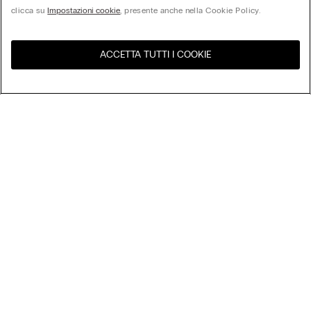
clicca su
Impostazioni cookie
, presente anche nella Cookie Policy.
ACCETTA TUTTI I COOKIE
United States
Visita l'e-store del tuo paese
Ordina per
I più venduti
Prezzo dal più alto al più basso
My Intimissimi
Prezzo dal più basso al più alto
Nuovi Arrivi
Gift Card
Sostenibilità