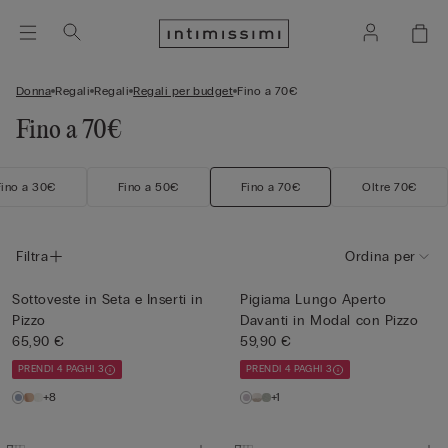
Donna
Regali
Regali
Regali per budget
Fino a 70€
Fino a 70€
Fino a 30€
Fino a 50€
Fino a 70€
Oltre 70€
Filtra
Ordina per
Sottoveste in Seta e Inserti in
Pigiama Lungo Aperto
Pizzo
Davanti in Modal con Pizzo
65,90 €
59,90 €
PRENDI 4 PAGHI 3
PRENDI 4 PAGHI 3
+8
+1