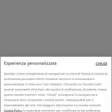
Esperienza personalizzata
CHIUDI
Desideri vivere un’esperienza di navigazione su misura? Grazie ai cookie di
profilazione possiamo offrirti contenuti esclusivi e comunicazioni
personalizzate, in linea con i tuoi interessi. Cliccando su “Accetta tutti i
cookie” acconsenti all’utilizzo dei cookie di profilazione, chiudendo invece
questo banner tramite il tasto “Chiudi” proseguirai la navigazione e
rimarranno attivi solamente i cookie tecnici, indispensabili per il
funzionamento del sito. Per maggiori informazioni sui cookie consulta
Cookie Policy.
In qualunque momento, per modificare le tue preferenze,