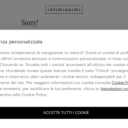
Sorry!
We cannot find the page you are looking for!
nza personalizzata
Vai alla homepage
vivere un’esperienza di navigazione su misura? Grazie ai cookie di prof
offrirti contenuti esclusivi e comunicazioni personalizzate, in linea con
 Cliccando su “Accetta tutti i cookie” acconsenti all’utilizzo dei cookie d
one, chiudendo invece questo banner tramite il tasto “Chiudi” proseguir
Gift Card
e e rimarranno attivi solamente i cookie tecnici, indispensabili per il
ento del sito. Per maggiori informazioni sui cookie consulta
Cookie Po
 momento, per modificare le tue preferenze, clicca su
Impostazioni co
anche nella Cookie Policy.
ACCETTA TUTTI I COOKIE
iti alla newsletter
T