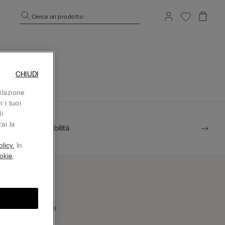
Cerca un prodotto
CHIUDI
ilazione
 i tuoi
i
ai la
Sostenibilità
licy.
In
okie
,
rova un negozio