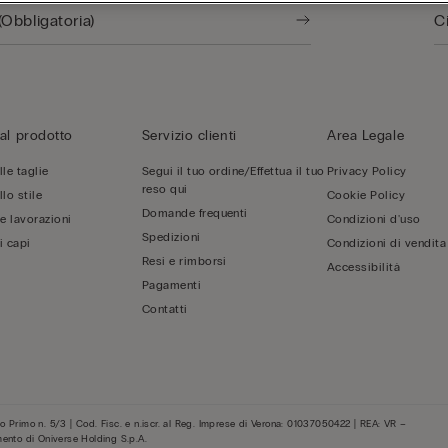
al prodotto
Servizio clienti
Area Legale
le taglie
Segui il tuo ordine/Effettua il tuo
Privacy Policy
reso qui
lo stile
Cookie Policy
Domande frequenti
 e lavorazioni
Condizioni d'uso
Spedizioni
i capi
Condizioni di vendita
Resi e rimborsi
Accessibilità
Pagamenti
Contatti
 Primo n. 5/3 | Cod. Fisc. e n.iscr. al Reg. Imprese di Verona: 01037050422 | REA: VR –
mento di Oniverse Holding S.p.A.