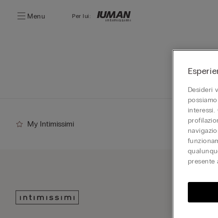
Menu
Per lui:
Esperie
Desideri 
possiamo 
interessi.
profilazi
My Intimissimi
navigazion
funzionam
qualunque
presente 
Iscriv