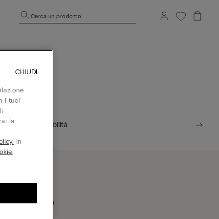
Cerca un prodotto
CHIUDI
ilazione
 i tuoi
i
ai la
Sostenibilità
licy.
In
okie
,
rova un negozio