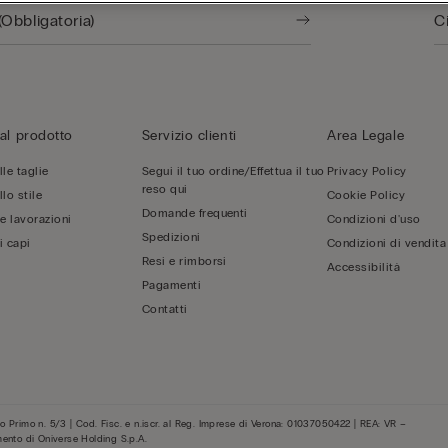
al prodotto
Servizio clienti
Area Legale
le taglie
Segui il tuo ordine/Effettua il tuo
Privacy Policy
reso qui
lo stile
Cookie Policy
Domande frequenti
 e lavorazioni
Condizioni d'uso
Spedizioni
i capi
Condizioni di vendita
Resi e rimborsi
Accessibilità
Pagamenti
Contatti
 Primo n. 5/3 | Cod. Fisc. e n.iscr. al Reg. Imprese di Verona: 01037050422 | REA: VR –
mento di Oniverse Holding S.p.A.