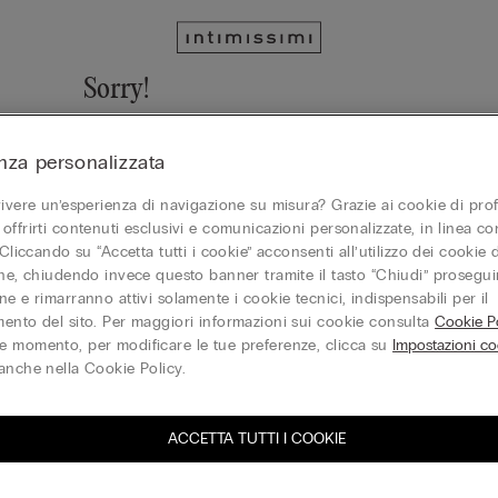
Sorry!
We cannot find the page you are looking for!
nza personalizzata
Vai alla homepage
vivere un’esperienza di navigazione su misura? Grazie ai cookie di prof
offrirti contenuti esclusivi e comunicazioni personalizzate, in linea con
 Cliccando su “Accetta tutti i cookie” acconsenti all’utilizzo dei cookie d
one, chiudendo invece questo banner tramite il tasto “Chiudi” proseguir
Gift Card
e e rimarranno attivi solamente i cookie tecnici, indispensabili per il
ento del sito. Per maggiori informazioni sui cookie consulta
Cookie Po
 momento, per modificare le tue preferenze, clicca su
Impostazioni co
anche nella Cookie Policy.
ACCETTA TUTTI I COOKIE
iti alla newsletter
T