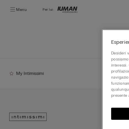
Menu
Per lui:
Esperie
Desideri 
possiamo 
interessi.
profilazi
My Intimissimi
navigazion
funzionam
qualunque
presente 
Iscriv