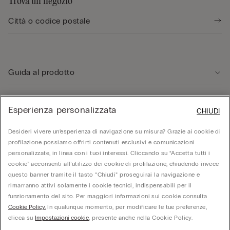
Trova un negozio
Guida al prodotto
Servizio clienti
Esperienza personalizzata
CHIUDI
Desideri vivere un’esperienza di navigazione su misura? Grazie ai cookie di
Area Legale
profilazione possiamo offrirti contenuti esclusivi e comunicazioni
personalizzate, in linea con i tuoi interessi. Cliccando su “Accetta tutti i
cookie” acconsenti all’utilizzo dei cookie di profilazione, chiudendo invece
Corporate
questo banner tramite il tasto “Chiudi” proseguirai la navigazione e
rimarranno attivi solamente i cookie tecnici, indispensabili per il
funzionamento del sito. Per maggiori informazioni sui cookie consulta
© Calzedonia S.p.A | P.iva 02253210237 | Sede Legale: Malcesine (VR), Via Portici
Cookie Policy.
In qualunque momento, per modificare le tue preferenze,
Umberto Primo n. 5/3 | Cod. Fisc. e n.iscr. al Reg. Imprese di Verona: 01037050422 |
REA: VR – 205310 | Capitale sociale: Euro 212.000.000,00 | Società soggetta a
clicca su
Impostazioni cookie
, presente anche nella Cookie Policy.
direzione e coordinamento di Oniverse Holding S.p.A.