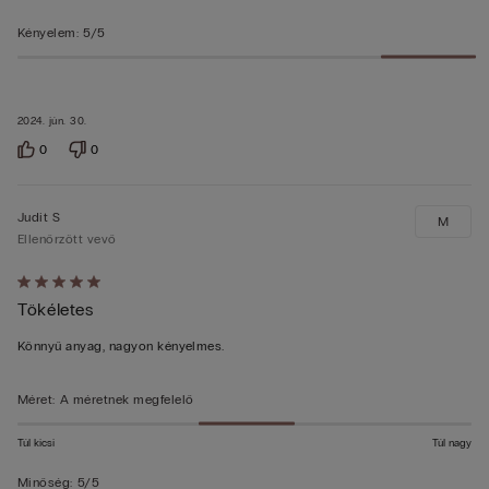
Kényelem
:
5/5
2024. jún. 30.
0
0
Judit S
M
Ellenőrzött vevő
Értékelés:
Tökéletes
5/5
Könnyű anyag, nagyon kényelmes.
Méret
:
A méretnek megfelelő
Túl kicsi
Túl nagy
Minőség
:
5/5