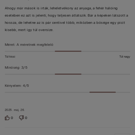
Ahogy már mások is írták, leheletvékony az anyaga, a fehér hálóing
esetében ez azt is jelenti, hogy teljesen átlátszik. Bár a képeken látszott a
hossza, de lehetne az is pár centivel több, miközben a bősége egy picit
kisebb, mert így túl oversize.
Méret
:
A méretnek megfelelő
Túl kicsi
Túl nagy
Minőség
:
3/5
Kényelem
:
4/5
2025. máj. 26.
0
0