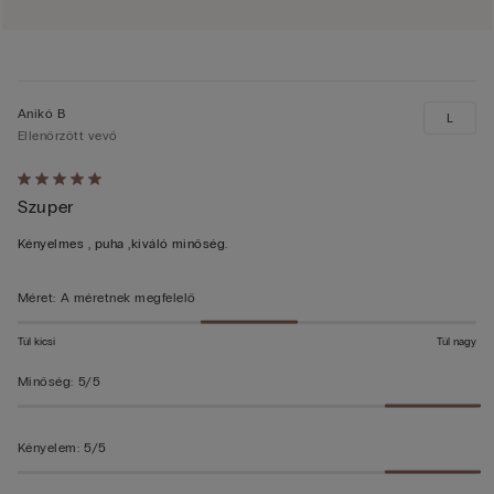
Anikó B
L
Ellenőrzött vevő
Értékelés:
Szuper
5/5
Kényelmes , puha ,kiváló minőség.
Méret
:
A méretnek megfelelő
Túl kicsi
Túl nagy
Minőség
:
5/5
Kényelem
:
5/5