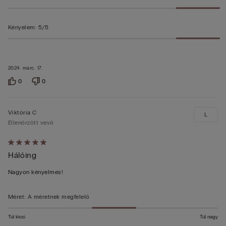
Kényelem
:
5/5
2024. márc. 17.
0
0
Viktória C
L
Ellenőrzött vevő
Értékelés:
Hálóing
5/5
Nagyon kényelmes!
Méret
:
A méretnek megfelelő
Túl kicsi
Túl nagy