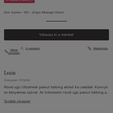
3+1 Állandó promóció
Szín:
Szürke -
031 - Grigio Melange Chiaro
Válassza ki a méretet
A méretem
Méretskála
Méret
útmutató
Leírás
Cikkszám: PCN12A
Rövid ujjú Ultrafresh pamut hálóing elülső kis zsebbel. Könnyű
és kényelmes szövet. Az Intimissimi rövid ujjú pamut hálóing az
Ultrafresh kollekcióból természetes pamutból készül, amely
Tovább olvasom
légáteresztő kényelmet nyújt éjszakára praktikus zsebbel. Ez a
hálóing kiváló minőségű pamutból készül, amely természetesen