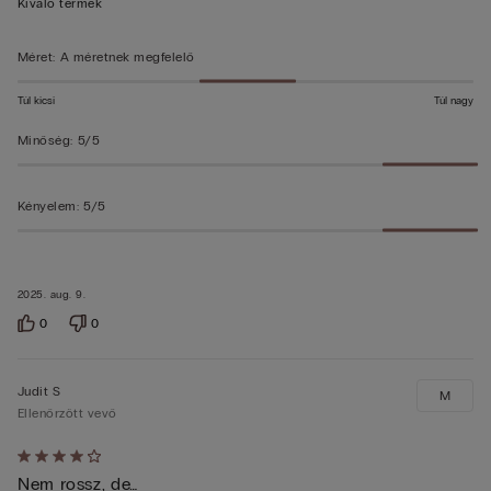
5/5
Kiváló termék
Méret
:
A méretnek megfelelő
Túl kicsi
Túl nagy
Minőség
:
5/5
Kényelem
:
5/5
2025. aug. 9.
0
0
Judit S
M
Ellenőrzött vevő
Értékelés:
Nem rossz, de…
4/5