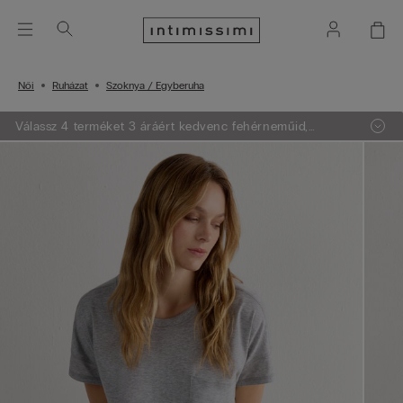
Női
Ruházat
Szoknya / Egyberuha
Válassz 4 terméket 3 áráért kedvenc fehérneműid,
pizsamáid és felsőid közül és mi a legalacsonyabb árú
terméket ajándékba adjuk!