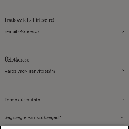
Iratkozz fel a hírlevélre!
Üzletkereső
Termék útmutató
Segítségre van szükséged?