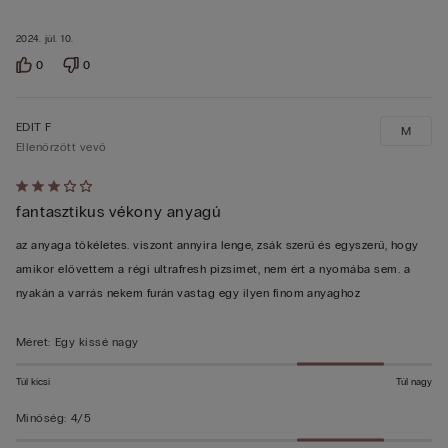
2024. júl. 10.
0
0
EDIT F
M
Ellenőrzött vevő
Értékelés:
fantasztikus vékony anyagú
3/5
az anyaga tökéletes. viszont annyira lenge, zsák szerű és egyszerű, hogy
amikor elővettem a régi ultrafresh pizsimet, nem ért a nyomába sem. a
nyakán a varrás nekem furán vastag egy ilyen finom anyaghoz
Méret
:
Egy kissé nagy
Túl kicsi
Túl nagy
Minőség
:
4/5