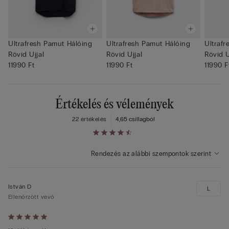
Ultrafresh Pamut Hálóing
Ultrafresh Pamut Hálóing
Ultrafr
Rövid Ujjal
Rövid Ujjal
Rövid U
11990 Ft
11990 Ft
11990 F
Értékelés és vélemények
22 értékelés
4,6
5 csillagból
Rendezés az alábbi szempontok szerint
István D
L
Ellenőrzött vevő
Értékelés: