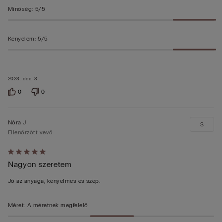
Minőség
:
5/5
Kényelem
:
5/5
2023. dec. 3.
0
0
Nóra J
S
Ellenőrzött vevő
Értékelés:
Nagyon szeretem
5/5
Jó az anyaga, kényelmes és szép.
Méret
:
A méretnek megfelelő