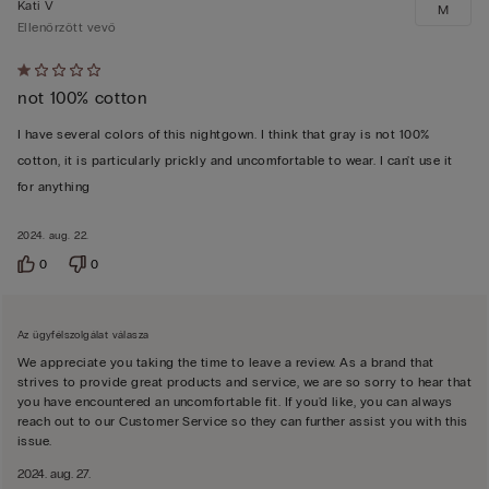
Kati V
M
Ellenőrzött vevő
Értékelés:
not 100% cotton
1/5
I have several colors of this nightgown. I think that gray is not 100%
cotton, it is particularly prickly and uncomfortable to wear. I can't use it
for anything
2024. aug. 22.
0
0
Az ügyfélszolgálat válasza
We appreciate you taking the time to leave a review. As a brand that
strives to provide great products and service, we are so sorry to hear that
you have encountered an uncomfortable fit. If you'd like, you can always
reach out to our Customer Service so they can further assist you with this
issue.
2024. aug. 27.