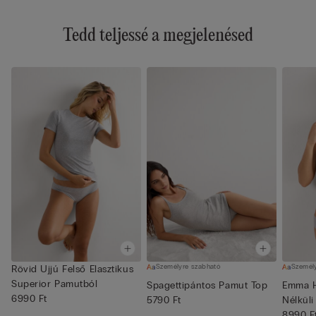
Tedd teljessé a megjelenésed
Személyre szabható
Személ
Rövid Ujjú Felső Elasztikus
Superior Pamutból
Spagettipántos Pamut Top
Emma H
6990 Ft
5790 Ft
Nélküli
8990 F