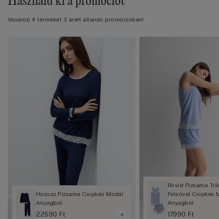
Használd ki a promóciót
Vásárolj 4 terméket 3 árért állandó promócióban!
Rövid Pizsama Tri
Hosszú Pizsama Csipkés Modál
Felsővel Csipkés 
Anyagból
Anyagból
22590 Ft
17990 Ft