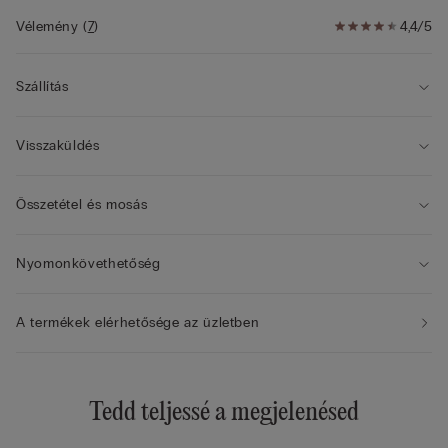
A modell anyaga növényi eredetű, megújuló és fenntartható
forrásból származó fából nyert modál szálat tartalmaz
Vélemény
(
7
)
4,4/5
Szállítás
Visszaküldés
Összetétel és mosás
Nyomonkövethetőség
A termékek elérhetősége az üzletben
Tedd teljessé a megjelenésed