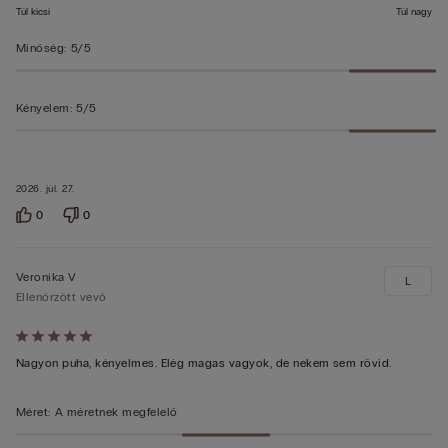
Túl kicsi
Túl nagy
Minőség
:
5/5
Kényelem
:
5/5
2026. júl. 27.
0
0
Veronika V
L
Ellenőrzött vevő
Értékelés:
5/5
Nagyon puha, kényelmes. Elég magas vagyok, de nekem sem rövid.
Méret
:
A méretnek megfelelő