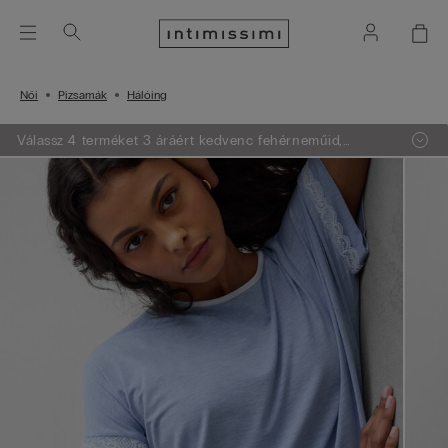
Női
Pizsamák
Hálóing
Válassz 4 terméket 3 áráért kedvenc fehérneműid,
pizsamáid és felsőid közül és mi a legalacsonyabb árú
terméket ajándékba adjuk!