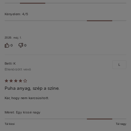
Kényelem
:
4/5
2026. máj. 1.
0
0
Betti K
L
Ellenőrzött vevő
Értékelés:
Puha anyag, szép a színe.
4/5
Kár, hogy nem karcsúsított.
Méret
:
Egy kissé nagy
Túl kicsi
Túl nagy