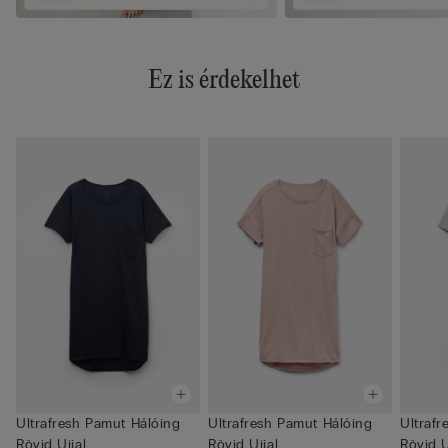
Ez is érdekelhet
Ultrafresh Pamut Hálóing
Ultrafresh Pamut Hálóing
Ultrafr
Rövid Ujjal
Rövid Ujjal
Rövid U