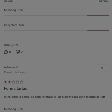
Túl kicsi
Túl nagy
Minőség
:
5/5
Kényelem
:
5/5
2026. júl. 22.
0
0
Adrienn V
S
Ellenőrzött vevő
Értékelés:
Forma tartás
2/5
Puha, szép a színe, de nem formatartó, az első mosás után féloldalas lett
Minőség
:
2/5