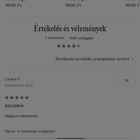
11990 Ft
11990 Ft
11990 F
Értékelés és vélemények
7 értékelés
4,4
5 csillagból
Rendezés az alábbi szempontok szerint
Liliána P
M
Ellenőrzött vevő
Értékelés:
pizsama
5/5
Nagyon kényelmes
Méret
:
A méretnek megfelelő