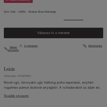
3+1 Állandó promóció
Szín:
Kék -
069k - Breeze Blue Melange
Válassza ki a méretet
A méretem
Méretskála
Méret
útmutató
Leírás
Cikkszám: PCN700C
Rövid ujjú, környakú ujjú hálóing puha tapintású, enyhén
rugalmas pamut dzsörzé anyagból. A ruhadarabot az alján és
az ujjakon csipke betét díszíti. Klasszikus szabás.
Tovább olvasom
A modell 175 cm magas és S méretet visel.