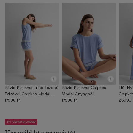
Rövid Pizsama Trikó Fazonú
Rövid Pizsama Csipkés
Elöl Ny
Felsővel Csipkés Modál ...
Modál Anyagból
Csipké
17990 Ft
17990 Ft
26990 
3+1 Állandó promóció