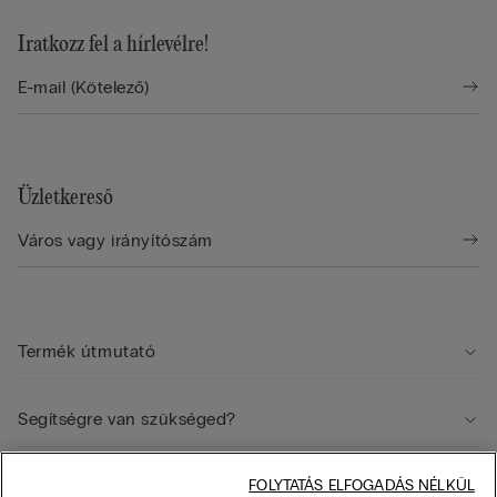
Iratkozz fel a hírlevélre!
Üzletkereső
Termék útmutató
Segítségre van szükséged?
Jogi terület
FOLYTATÁS ELFOGADÁS NÉLKÜL