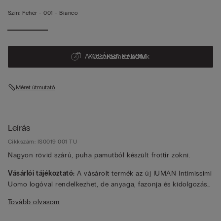
Szín:
Fehér -
001 - Bianco
A kosaradhoz adtuk
KOSÁRBA RAKOM
Méret útmutató
Leírás
Cikkszám: IS0019 001 TU
Nagyon rövid szárú, puha pamutból készült frottír zokni.
Vásárlói tájékoztató:
A vásárolt termék az új IUMAN Intimissimi
Uomo logóval rendelkezhet, de anyaga, fazonja és kidolgozása
megegyezik az ezen az oldalon bemutatott termékével.
Tovább olvasom