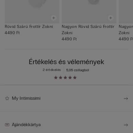
Rövid Szárú Frottír Zokni
Nagyon Rövid Szárú Frottír
Nagyon 
4490 Ft
Zokni
Zokni
4490 Ft
4490 F
Értékelés és vélemények
2 értékelés
5,0
5 csillagból
My Intimissimi
Ajándékkártya