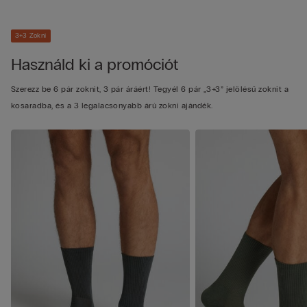
3+3 Zokni
Használd ki a promóciót
Szerezz be 6 pár zoknit, 3 pár áráért! Tegyél 6 pár „3+3” jelölésű zoknit a
kosaradba, és a 3 legalacsonyabb árú zokni ajándék.