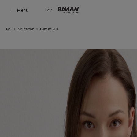
Menü
Férfi:
Női
Melltartók
Pánt nélküli