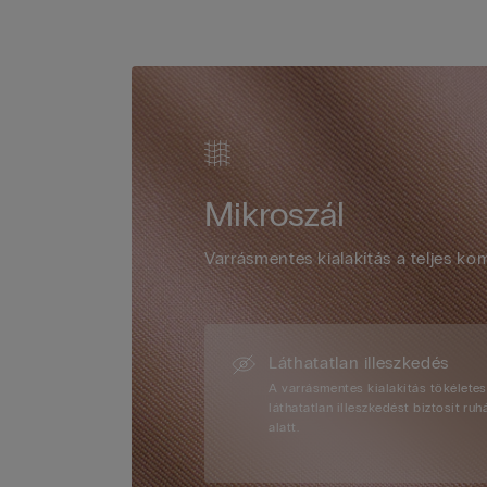
Mikroszál
Varrásmentes kialakítás a teljes kom
Láthatatlan illeszkedés
A varrásmentes kialakítás tökélete
láthatatlan illeszkedést biztosít ruh
alatt.