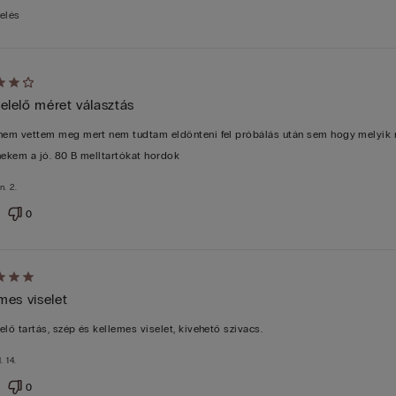
elés
lés:
lelő méret választás
nem vettem meg mert nem tudtam eldönteni fel próbálás után sem hogy melyik
nekem a jó. 80 B melltartókat hordok
n. 2.
0
lés:
mes viselet
elő tartás, szép és kellemes viselet, kivehető szivacs.
. 14.
0