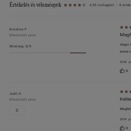
Értékelés és vélemények
4,3
5 csillagból
8 érték
Értéke
Krisztina P
Megfe
4/5
Ellenőrzött vevő
Végül 
Minőség
:
5/5
lenne 
2026. jú
0
Értéke
Judit A
Kelle
5/5
Ellenőrzött vevő
Megfel
S
2024. júl
0