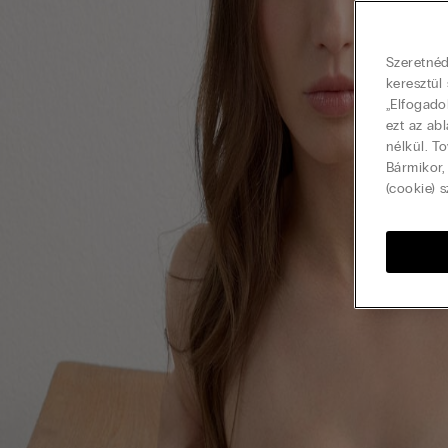
Szeretnéd
keresztül
„Elfogado
ezt az ab
nélkül. T
Bármikor,
(cookie) s