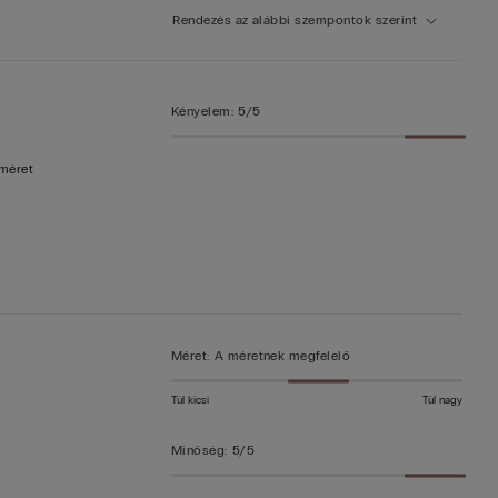
Rendezés az alábbi szempontok szerint
Kényelem
:
5/5
 méret
Méret
:
A méretnek megfelelő
Túl kicsi
Túl nagy
Minőség
:
5/5