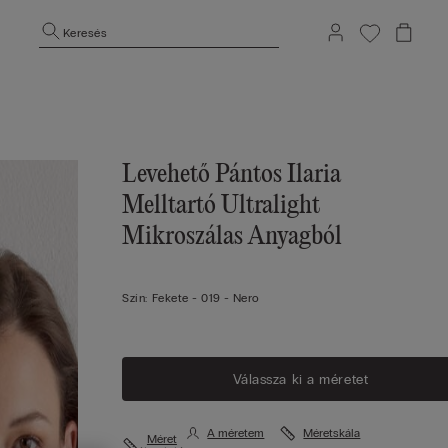
Keresés
Levehető Pántos Ilaria
Melltartó Ultralight
Mikroszálas Anyagból
Szín:
Fekete -
019 - Nero
Válassza ki a méretet
A méretem
Méretskála
Méret