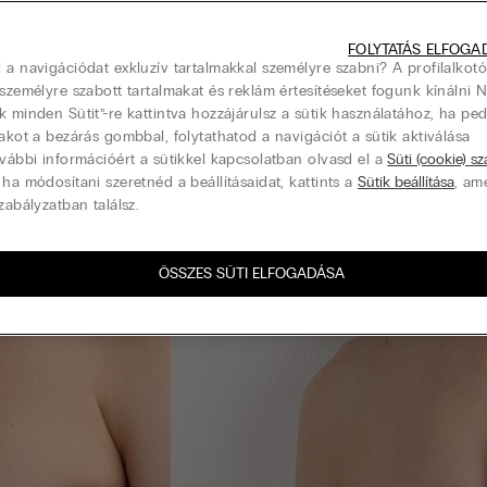
FOLYTATÁS ELFOGA
 a navigációdat exkluzív tartalmakkal személyre szabni? A profilalkotó
 személyre szabott tartalmakat és reklám értesítéseket fogunk kínálni 
k minden Sütit”-re kattintva hozzájárulsz a sütik használatához, ha pe
lakot a bezárás gombbal, folytathatod a navigációt a sütik aktiválása
ovábbi információért a sütikkel kapcsolatban olvasd el a
Süti (cookie) s
 ha módosítani szeretnéd a beállításaidat, kattints a
Sütik beállítása
, am
zabályzatban találsz.
ÖSSZES SÜTI ELFOGADÁSA