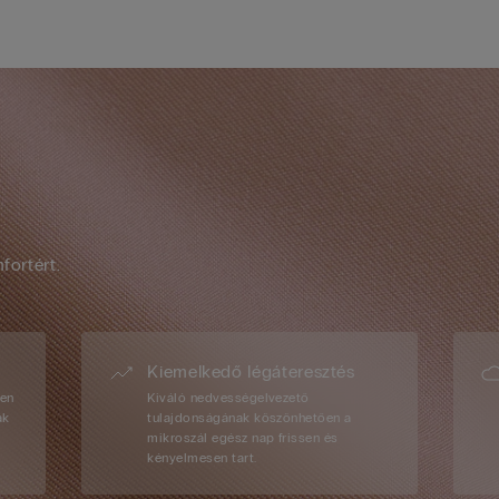
fortért.
Kiemelkedő légáteresztés
sen
Kiváló nedvességelvezető
ák
tulajdonságának köszönhetően a
mikroszál egész nap frissen és
kényelmesen tart.