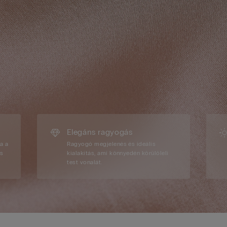
Elegáns ragyogás
a a
Ragyogó megjelenés és ideális
es
kialakítás, ami könnyedén körülöleli
test vonalát.