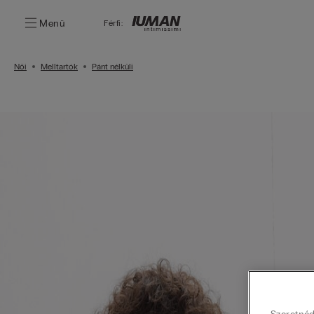
Menü
Férfi:
Női
Melltartók
Pánt nélküli