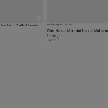
Személyre szabható
Melltartó Pretty Flowers
Pánt Nélküli Merevítő Nélküli Melltart
Ultralight...
16990 Ft