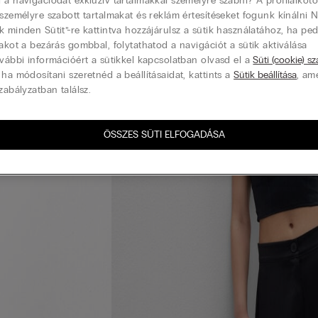
 a navigációdat exkluzív tartalmakkal személyre szabni? A profilalkotó
 személyre szabott tartalmakat és reklám értesítéseket fogunk kínálni 
k minden Sütit”-re kattintva hozzájárulsz a sütik használatához, ha pe
lakot a bezárás gombbal, folytathatod a navigációt a sütik aktiválása
ovábbi információért a sütikkel kapcsolatban olvasd el a
Süti (cookie) s
 ha módosítani szeretnéd a beállításaidat, kattints a
Sütik beállítása
, am
zabályzatban találsz.
ÖSSZES SÜTI ELFOGADÁSA