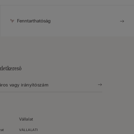
Fenntarthatóság
zletkereső
Vállalat
zat
VÁLLALATI