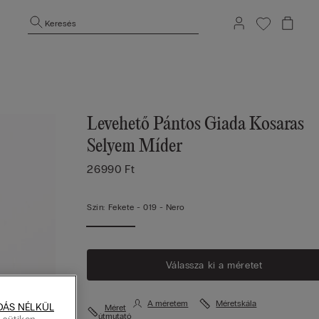
Keresés
Levehető Pántos Giada Kosaras
Selyem Míder
26990 Ft
Szín:
Fekete -
019 - Nero
Válassza ki a méretet
A méretem
Méretskála
DÁS NÉLKÜL
Méret
útmutató