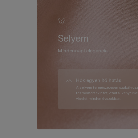
Selyem
Mindennapi elegancia.
Hőkiegyenlítő hatás
A selyem természetesen szabályozz
testhőmérsékletet, ezáltal kényelm
viselet minden évszakban.