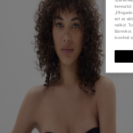
Szeretnéd
keresztül
„Elfogado
ezt az ab
nélkül. T
Bármikor,
(cookie) s