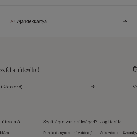
Ajándékkártya
zz fel a hírlevélre!
Ü
k útmutató
Segítségre van szükséged?
Jogi terület
blázat
Rendelés nyomonkövetése /
Adatvédelmi Szabály