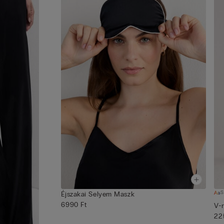
S
Éjszakai Selyem Maszk
6990 Ft
V-
22