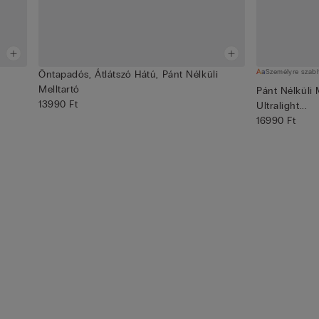
Személyre szab
Öntapadós, Átlátszó Hátú, Pánt Nélküli
Melltartó
ó
Pánt Nélküli 
13990 Ft
Ultralight...
16990 Ft