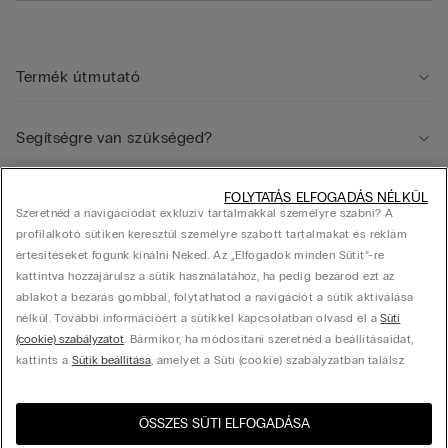
Termék útmutató
Segítségre van szükséged?
Jogi terület
FOLYTATÁS ELFOGADÁS NÉLKÜL
Szeretnéd a navigációdat exkluzív tartalmakkal személyre szabni? A
profilalkotó sütiken keresztül személyre szabott tartalmakat és reklám
értesítéseket fogunk kínálni Neked. Az „Elfogadok minden Sütit”-re
Vállalat
kattintva hozzájárulsz a sütik használatához, ha pedig bezárod ezt az
ablakot a bezárás gombbal, folytathatod a navigációt a sütik aktiválása
nélkül. További információért a sütikkel kapcsolatban olvasd el a
Süti
(cookie) szabályzatot
. Bármikor, ha módosítani szeretnéd a beállításaidat,
© Calzedonia Hungary Kft., HU-1082, Budapest, Futó utca 47-53. Adószám: 25416433-
kattints a
Sütik beállítása
, amelyet a Süti (cookie) szabályzatban találsz.
2-42, hello@intimissimi.com
ÖSSZES SÜTI ELFOGADÁSA
Válassza ki a méretet
Látogasd meg az országod
United States