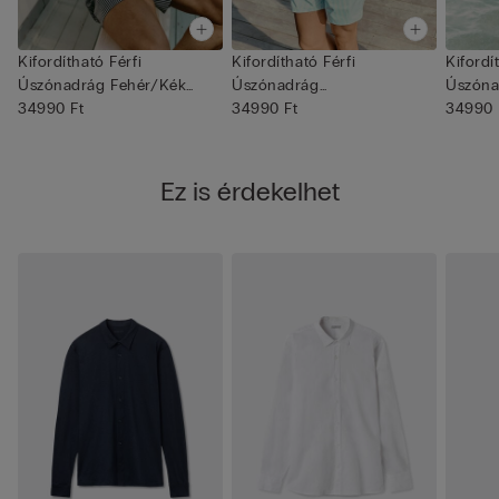
Kifordítható Férfi
Kifordítható Férfi
Kifordí
Úszónadrág Fehér/Kék
Úszónadrág
Úszóna
Csíkos Min...
34990 Ft
Fehér/Világoskék Csí...
34990 Ft
Csíkos 
34990 
Ez is érdekelhet