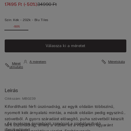
17495 Ft
(-50%)
34990 Ft
Szín:
Kék -
202k - Blu Tiles
-50%
Válassza ki a méretet
A méretem
Méretskála
Méret
útmutató
Leírás
Cikkszám: MB0239
Kifordítható férfi úszónadrág, az egyik oldalán többszínű,
nyomott kék árnyalatú mintás, a másik oldalán pedig egyszínű
szövetből. A gyors száradást elősegítő, puha szövetből készült
• Az övrészen összehúzó zsinórral a szabályozható
férfi úszónadrág, amely a vízben és a vízparton egyaránt
illeszkedésért