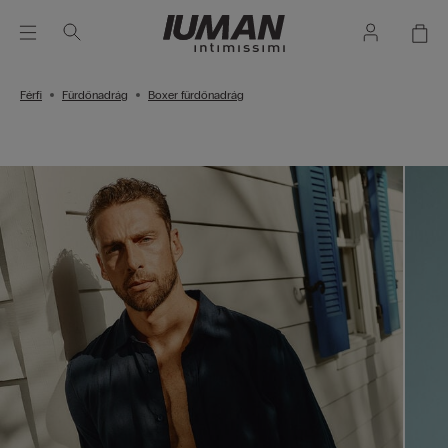
Férfi
Fürdőnadrág
Boxer fürdőnadrág