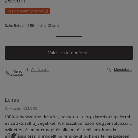
25990 Ft
3+1 | 5+2 Állandó promóció
Szín:
Beige -
959i - Lino Chiaro
Válassza ki a méretet
A méretem
Méretskála
Méret
útmutató
Leírás
Cikkszám: CLU300
100% lenvászonból készült, hosszú ujjú ing klasszikus gallérral
és strukturált ujjvégekkel. A klasszikus fazon kiegyensúlyozza a
sziluettet, és mindennapi és alkalmi összeállításokhoz is
• Gallér
alkalmassá teszi a modellt. A rendkívül puha és természetesen