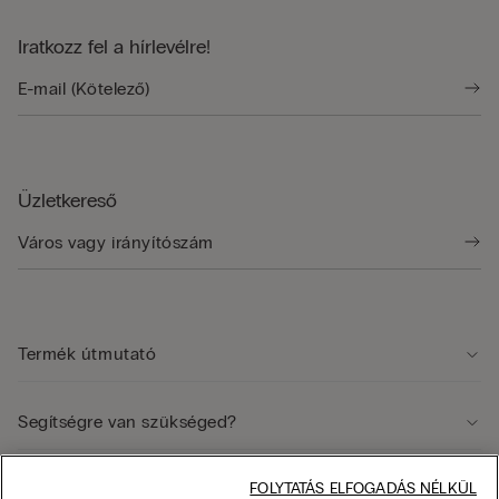
Iratkozz fel a hírlevélre!
Üzletkereső
Termék útmutató
Segítségre van szükséged?
FOLYTATÁS ELFOGADÁS NÉLKÜL
Jogi terület