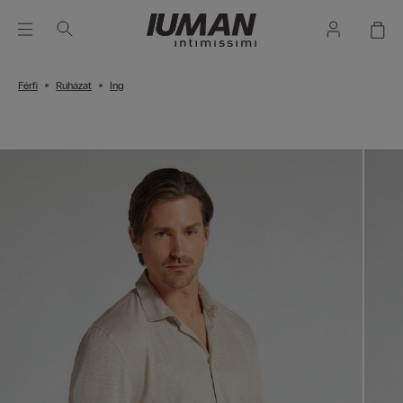
Férfi
Ruházat
Ing