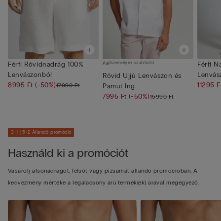
Személyre szabható
Férfi Rövidnadrág 100%
Férfi 
Lenvászonból
Lenvás
Rövid Ujjú Lenvászon és
8995 Ft
(-50%)
11295 
17990 Ft
Pamut Ing
7995 Ft
(-50%)
15990 Ft
3+1 | 5+2 Állandó promóció
Használd ki a promóciót
Vásárolj alsónadrágot, felsőt vagy pizsamát állandó promócióban. A
kedvezmény mértéke a legalacsony árú termék(ek) árával megegyező.