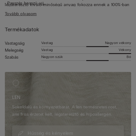
• Passzés hosszú ujj
légáteresztő kiváló minőségű anyag fokozza ennek a 100%-ban
• Klasszikus fazon
lenvászonból készült férfi ingnek a frissességét. Könnyű zakók
Tovább olvasom
• A modell 185 cm magas és L méretet visel
vagy nyári pólók alá ideális ing, amely lezser, de ugyanakkor
ápolt hatást kelt.
Termékadatok
Vastag
Nagyon vékony
Vastagság
Vastag
Vékony
Melegség
Nagyon szűk
Bő
Szabás
LEN
Sokoldalú és környezetbarát. A len természetes rost,
ami friss érzetet kelt, légáteresztő és hipoallergén.
Hűsség és kényelem