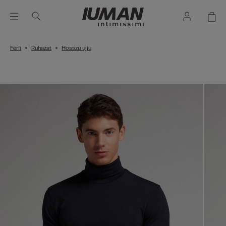
Férfi
Ruházat
Hosszú ujjú