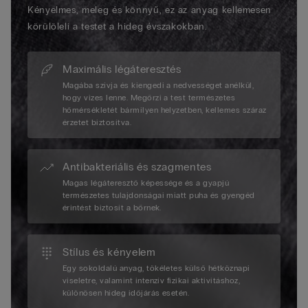
Kényelmes, meleg és könnyű, ez az anyag kellemesen
körülöleli a testet a hideg évszakokban.
Maximális légáteresztés
Magába szívja és kiengedi a nedvességet anélkül,
hogy vizes lenne. Megőrzi a test természetes
hőmérsékletét bármilyen helyzetben, kellemes száraz
érzetet biztosítva.
Antibakteriális és szagmentes
Magas légáteresztő képessége és a gyapjú
természetes tulajdonságai miatt puha és gyengéd
érintést biztosít a bőrnek.
Stílus és kényelem
Egy sokoldalú anyag, tökéletes külső hétköznapi
viseletre, valamint intenzív fizikai aktivitáshoz,
különösen hideg időjárás esetén.