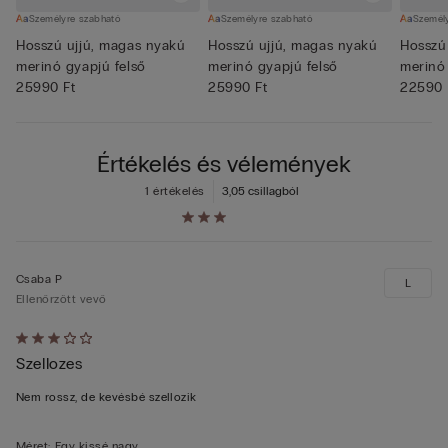
Személyre szabható
Személyre szabható
Személ
Hosszú ujjú, magas nyakú
Hosszú ujjú, magas nyakú
Hosszú 
merinó gyapjú felső
merinó gyapjú felső
merinó 
25990 Ft
25990 Ft
22590 
Értékelés és vélemények
1 értékelés
3,0
5 csillagból
Csaba P
L
Ellenőrzött vevő
Értékelés:
Szellozes
3/5
Nem rossz, de kevésbé szellozik
Méret
:
Egy kissé nagy