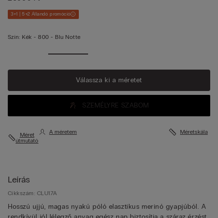
3+1 | 5+2 Állandó promóció
Szín:
Kék -
800 - Blu Notte
Válassza ki a méretet
SZEMÉLYRE SZABOM
A méretem
Méretskála
Méret
útmutató
Leírás
Cikkszám: CLU17A
Hosszú ujjú, magas nyakú póló elasztikus merinó gyapjúból. A
rendkívül jól lélegző anyag egész nap biztosítja a száraz érzést.