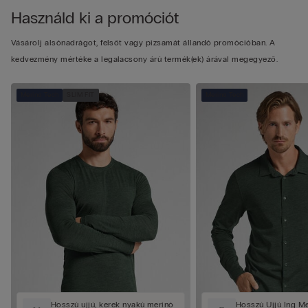
Használd ki a promóciót
Vásárolj alsónadrágot, felsőt vagy pizsamát állandó promócióban. A
kedvezmény mértéke a legalacsony árú termék(ek) árával megegyező.
Merino Tech
SLIM FIT
Merino Tech
Hosszú ujjú, kerek nyakú merinó
Hosszú Ujjú Ing Me