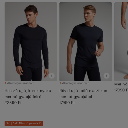
Személyre szabható
Személyre szabható
Merinó
17990 F
Hosszú ujjú, kerek nyakú
Rövid ujjú póló elasztikus
merinó gyapjú felső
merinó gyapjúból
22590 Ft
17990 Ft
3+1 | 5+2 Állandó promóció