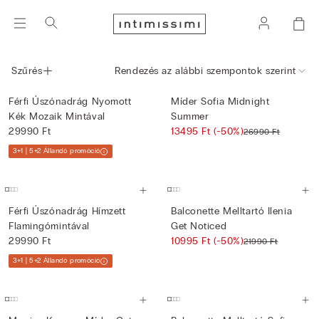
Szűrés
Rendezés az alábbi szempontok szerint
Férfi Úszónadrág Nyomott
Míder Sofia Midnight
Kék Mozaik Mintával
Summer
29990 Ft
13495 Ft
(-50%)
26990 Ft
3+1 | 5+2 Állandó promóció
Férfi Úszónadrág Hímzett
Balconette Melltartó Ilenia
Flamingómintával
Get Noticed
29990 Ft
10995 Ft
(-50%)
21990 Ft
3+1 | 5+2 Állandó promóció