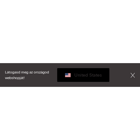
Látogasd meg az országod
United States
webshopját!
Rendezés az alábbi szempontok szerint
Legnépszerűbbek
Csökkenő ár
My Intimissimi
Növekvő ár
Legújabb előre