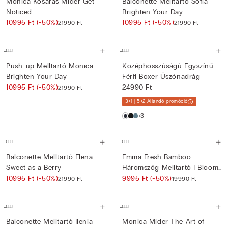
Monica Kosaras Míder Get
Balconette Melltartó Sofia
Noticed
Brighten Your Day
10995 Ft
(-50%)
10995 Ft
(-50%)
21990 Ft
21990 Ft
Push-up Melltartó Monica
Középhosszúságú Egyszínű
Brighten Your Day
Férfi Boxer Úszónadrág
10995 Ft
(-50%)
24990 Ft
21990 Ft
3+1 | 5+2 Állandó promóció
+3
Balconette Melltartó Elena
Emma Fresh Bamboo
Sweet as a Berry
Háromszög Melltartó I Bloom
10995 Ft
(-50%)
for ...
9995 Ft
(-50%)
21990 Ft
19990 Ft
Balconette Melltartó Ilenia
Monica Míder The Art of