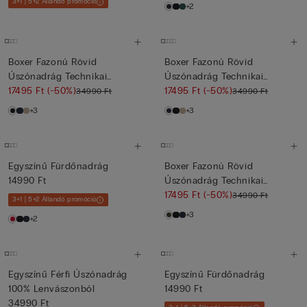
3+1 | 5+2 Állandó promóció
+2
Boxer Fazonú Rövid
Boxer Fazonú Rövid
Úszónadrág Technikai
Úszónadrág Technikai
Szövetből
17495 Ft
(-50%)
Szövetből
17495 Ft
(-50%)
34990 Ft
34990 Ft
+3
+3
Egyszínű Fürdőnadrág
Boxer Fazonú Rövid
14990 Ft
Úszónadrág Technikai
Szövetből
17495 Ft
(-50%)
34990 Ft
3+1 | 5+2 Állandó promóció
+3
+2
Egyszínű Férfi Úszónadrág
Egyszínű Fürdőnadrág
100% Lenvászonból
14990 Ft
34990 Ft