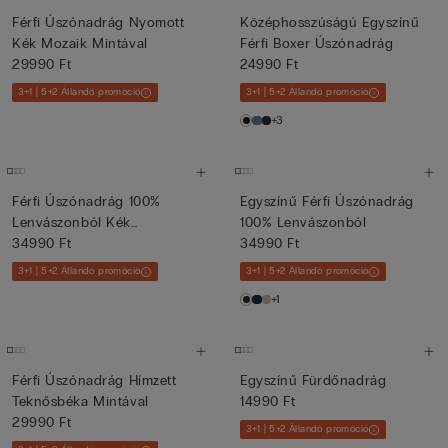
Férfi Úszónadrág Nyomott
Középhosszúságú Egyszínű
Kék Mozaik Mintával
Férfi Boxer Úszónadrág
29990 Ft
24990 Ft
3+1 | 5+2 Állandó promóció
3+1 | 5+2 Állandó promóció
+3
Férfi Úszónadrág 100%
Egyszínű Férfi Úszónadrág
Lenvászonból Kék
100% Lenvászonból
Virágmintáv...
34990 Ft
34990 Ft
3+1 | 5+2 Állandó promóció
3+1 | 5+2 Állandó promóció
+1
Férfi Úszónadrág Hímzett
Egyszínű Fürdőnadrág
Teknősbéka Mintával
14990 Ft
29990 Ft
3+1 | 5+2 Állandó promóció