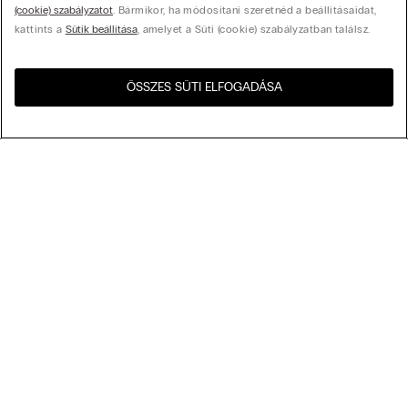
(cookie) szabályzatot
. Bármikor, ha módosítani szeretnéd a beállításaidat,
kattints a
Sütik beállítása
, amelyet a Süti (cookie) szabályzatban találsz.
ÖSSZES SÜTI ELFOGADÁSA
Látogasd meg az országod
United States
webshopját!
Rendezés az alábbi szempontok szerint
Legnépszerűbbek
Csökkenő ár
My Intimissimi
Növekvő ár
Legújabb előre
Ajándékkártya
Fenntarthatóság