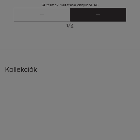
24 termék mutatása ennyiből: 46
/
1
2
Kollekciók