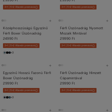
29990 Ft
29990 Ft
3+1 | 5+2 Állandó promóció
3+1 | 5+2 Állandó promóció
Középhosszúságú Egyszínű
Férfi Úszónadrág Nyomott
Férfi Boxer Úszónadrág
Mozaik Mintával
24990 Ft
29990 Ft
3+1 | 5+2 Állandó promóció
3+1 | 5+2 Állandó promóció
+3
Egyszínű Hosszú Fazonú Férfi
Férfi Úszónadrág Hímzett
Boxer Úszónadrág
Cápamintával
29990 Ft
29990 Ft
3+1 | 5+2 Állandó promóció
3+1 | 5+2 Állandó promóció
+3