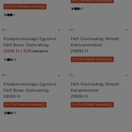
3+1 | 5+2 Állandó promóció
3+1 | 5+2 Állandó promóció
+2
+1
Középhosszúságú Egyszínű
Férfi Úszónadrág Hímzett
Férfi Boxer Úszónadrág
Kaktuszmintával
12495 Ft
(-50%)
29990 Ft
24990 Ft
+3
3+1 | 5+2 Állandó promóció
Középhosszúságú Egyszínű
Férfi Úszónadrág Hímzett
Férfi Boxer Úszónadrág
Kacsamintával
24990 Ft
29990 Ft
3+1 | 5+2 Állandó promóció
3+1 | 5+2 Állandó promóció
+3