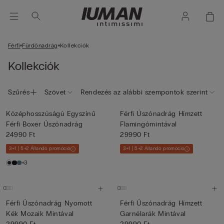
Férfi
Fürdőnadrág
Kollekciók
Kollekciók
Szűrés
Szövet
Rendezés az alábbi szempontok szerint
Középhosszúságú Egyszínű
Férfi Úszónadrág Hímzett
Férfi Boxer Úszónadrág
Flamingómintával
24990 Ft
29990 Ft
3+1 | 5+2 Állandó promóció
3+1 | 5+2 Állandó promóció
+3
Férfi Úszónadrág Nyomott
Férfi Úszónadrág Hímzett
Kék Mozaik Mintával
Garnélarák Mintával