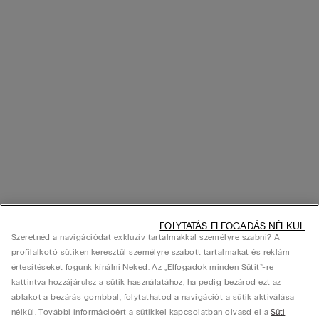
FOLYTATÁS ELFOGADÁS NÉLKÜL
Szeretnéd a navigációdat exkluzív tartalmakkal személyre szabni? A
profilalkotó sütiken keresztül személyre szabott tartalmakat és reklám
értesítéseket fogunk kínálni Neked. Az „Elfogadok minden Sütit”-re
kattintva hozzájárulsz a sütik használatához, ha pedig bezárod ezt az
ablakot a bezárás gombbal, folytathatod a navigációt a sütik aktiválása
nélkül. További információért a sütikkel kapcsolatban olvasd el a
Süti