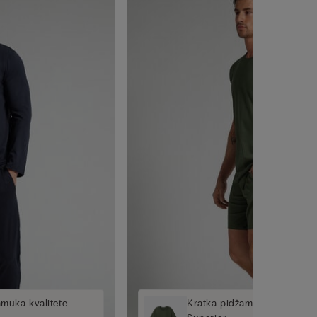
muka kvalitete
Kratka pidžama od pamuka k