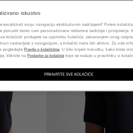
lizirano iskustvo
 personalizirati svoju navigaciju ekskluzivnim sadržajem? Putem kolačića
nje ponudit ćemo vam personalizirane reklamne sadržaje i priopćenja. 
 sve kolačiće” pristajete na upotrebu kolačića, zatvaranjem ovog natp
vori nastavljate s navigacijom, a kolačići neće biti aktivni. Za više inf
a pogledajte
Pravila o kolačićima
. U bilo kojem trenutku, kako biste izmi
je, kliknite na
Postavke za kolačiće
koje se nalaze u pravilniku o kolači
PRIHVATITE SVE KOLAČIĆE