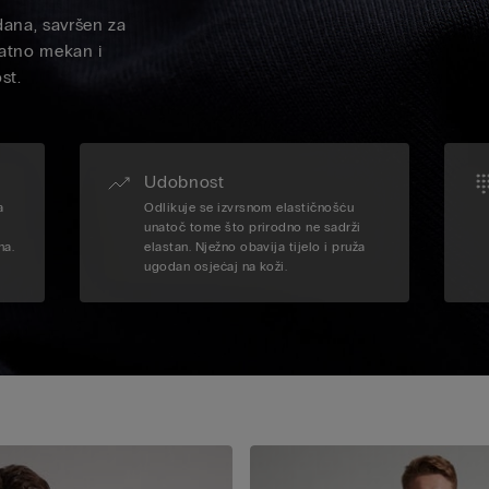
dana, savršen za
jatno mekan i
st.
Udobnost
a
Odlikuje se izvrsnom elastičnošću
unatoč tome što prirodno ne sadrži
na.
elastan. Nježno obavija tijelo i pruža
ugodan osjećaj na koži.