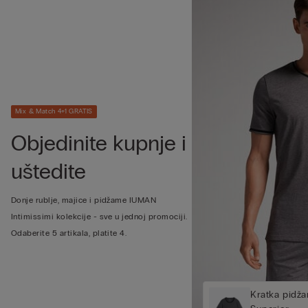
Mix & Match 4+1 GRATIS
Objedinite kupnje i
uštedite
Donje rublje, majice i pidžame IUMAN
Intimissimi kolekcije - sve u jednoj promociji.
Odaberite 5 artikala, platite 4.
Kratka pidža