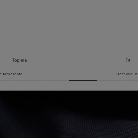
Toplina
Fit
o tanke
Tople
Fresh
Vrlo u