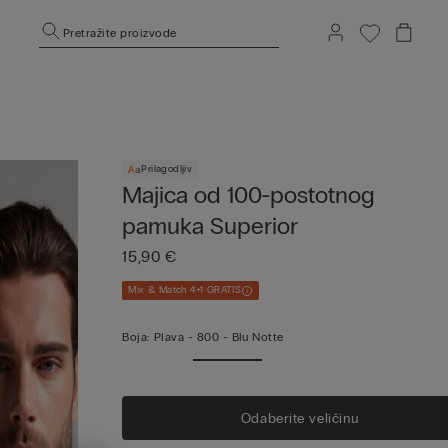
Pretražite proizvode
Prilagodljiv
Majica od 100-postotnog
pamuka Superior
15,90 €
Mix & Match 4+1 GRATIS
Boja:
Plava -
800 - Blu Notte
Odaberite veličinu