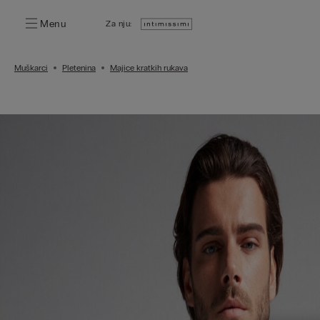
Menu
Za nju:
Muškarci
Pletenina
Majice kratkih rukava