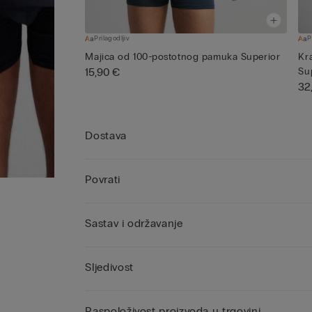
Prilagodljiv
P
Majica od 100-postotnog pamuka Superior
Kr
15,90 €
Su
32
Dostava
Povrati
Sastav i održavanje
Sljedivost
Raspoloživost proizvoda u trgovini