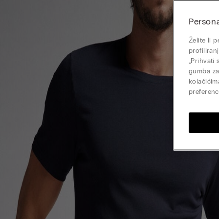
Persona
Želite li
profilira
„Prihvati
gumba zat
kolačićim
preferenci