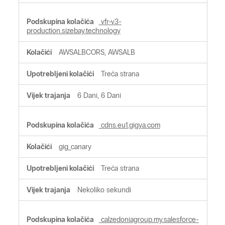
vfr-v3-
production.sizebay.technology
AWSALBCORS, AWSALB
Treća strana
6 Dani, 6 Dani
cdns.eu1.gigya.com
gig_canary
Treća strana
Nekoliko sekundi
calzedoniagroup.my.salesforce-