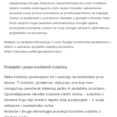
oglašavanja Google Analyticsa implementirane na ovom mrežnom
mjestu možete onemogućiti u bilo kojem trenutku: jednostavno
povucite svoju privolu za kolačiće za profiliranje klikom na odjeljak
Centar za preference o privatnosti naveden u gornjem odlomku. Kako
biste umjesto toga zaustavili personalizaciju Google oglasa,
promijenite postavke izravno sa svog Google računa ili, alternativno,
pogledajte ovu
poveznicu
.
Nadalje, za dodatne informacije o svim Google kolačićima navedenima u
tablici u nastavku, posjetite sljedeću poveznicu:
https://business.safety.google/privacy/
Podrijetlo i popis korištenih kolačića
Neke kolačiće postavljamo mi i nazivaju se kolačićima prve
strane. Ti kolačići, primjerice, uključuju one koji nam
omogućuju pamćenje željenog jezika ili podataka za prijavu.
Upotrebljavamo također kolačiće trećih strana – kolačiće s
domene koja nije mrežno mjesto koje posjećujete – u svoje
reklamne i marketinške svrhe.
Kolačiće i druge tehnologije praćenja koristimo osobito u