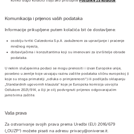
koliko dugo kolačići traju ako pristupite
Postavke za kolačiće
.
Komunikacija i prijenos vaših podataka
Informacije prikupljene putem kolačića bit će dostavljene:
osoblju tvrtki Calzedonia S.p.A. zaduženom za upravljanje i praćenje
mrežnog mjesta,
dobavljačima i konzultantima koji su imenovani za izvršitelje obrade
podataka.
U nekim slučajevima podaci se mogu prenositi i izvan Europske unije,
posebno u zemlje koje usvajaju razinu zaštite podataka sličnu europskoj (i
koje su stoga primatelji „odluka o primjerenosti”) ili podliježu sklapanju
„Standardnih ugovornih klauzula” koje je Europska komisija usvojila
Odlukom 2021/914, a čiji je cilj podvrgnuti prijenos odgovarajućim
jamstvima zaštite.
Vaša prava
Za ostvarivanje svojih prava prema Uredbi (EU) 2016/679
(„OUZP”) možete pisati na adresu
privacy@oniverse.it
.