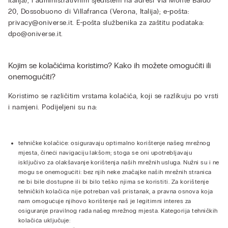
Italija), i administrativnim sjedištem na adresi Via Monte Baldo
20, Dossobuono di Villafranca (Verona, Italija); e-pošta:
privacy@oniverse.it
. E-pošta službenika za zaštitu podataka:
dpo@oniverse.it
.
Kojim se kolačićima koristimo? Kako ih možete omogućiti ili
onemogućiti?
Koristimo se različitim vrstama kolačića, koji se razlikuju po vrsti
i namjeni. Podijeljeni su na:
tehničke kolačiće: osiguravaju optimalno korištenje našeg mrežnog
mjesta, čineći navigaciju lakšom; stoga se oni upotrebljavaju
isključivo za olakšavanje korištenja naših mrežnih usluga. Nužni su i ne
mogu se onemogućiti: bez njih neke značajke naših mrežnih stranica
ne bi bile dostupne ili bi bilo teško njima se koristiti. Za korištenje
tehničkih kolačića nije potreban vaš pristanak, a pravna osnova koja
nam omogućuje njihovo korištenje naš je legitimni interes za
osiguranje pravilnog rada našeg mrežnog mjesta. Kategorija tehničkih
kolačića uključuje: