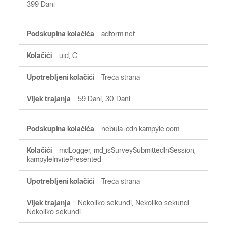
399 Dani
adform.net
uid, C
Treća strana
59 Dani, 30 Dani
nebula-cdn.kampyle.com
mdLogger, md_isSurveySubmittedInSession,
kampyleInvitePresented
Treća strana
Nekoliko sekundi, Nekoliko sekundi,
Nekoliko sekundi