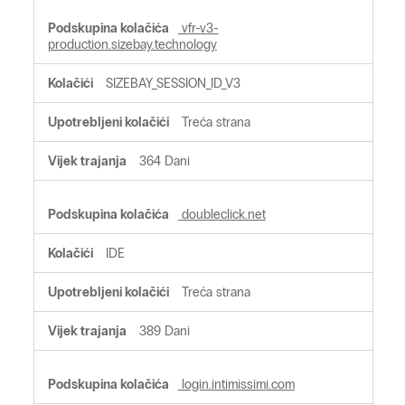
vfr-v3-
production.sizebay.technology
SIZEBAY_SESSION_ID_V3
Treća strana
364 Dani
doubleclick.net
IDE
Treća strana
389 Dani
login.intimissimi.com