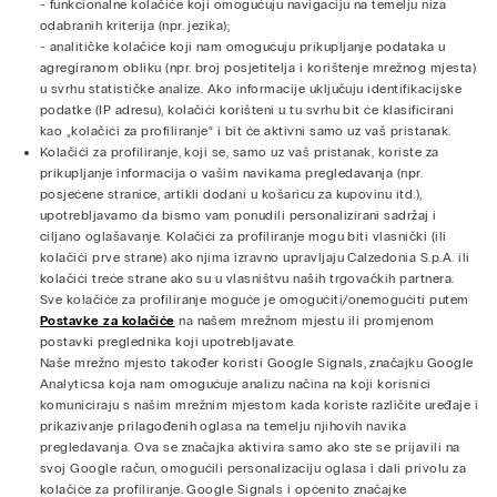
- funkcionalne kolačiće koji omogućuju navigaciju na temelju niza
odabranih kriterija (npr. jezika);
- analitičke kolačiće koji nam omogućuju prikupljanje podataka u
agregiranom obliku (npr. broj posjetitelja i korištenje mrežnog mjesta)
u svrhu statističke analize. Ako informacije uključuju identifikacijske
podatke (IP adresu), kolačići korišteni u tu svrhu bit će klasificirani
kao „kolačići za profiliranje“ i bit će aktivni samo uz vaš pristanak.
Kolačići za profiliranje, koji se, samo uz vaš pristanak, koriste za
prikupljanje informacija o vašim navikama pregledavanja (npr.
posjećene stranice, artikli dodani u košaricu za kupovinu itd.),
upotrebljavamo da bismo vam ponudili personalizirani sadržaj i
ciljano oglašavanje. Kolačići za profiliranje mogu biti vlasnički (ili
kolačići prve strane) ako njima izravno upravljaju Calzedonia S.p.A. ili
kolačići treće strane ako su u vlasništvu naših trgovačkih partnera.
Sve kolačiće za profiliranje moguće je omogućiti/onemogućiti putem
Postavke za kolačiće
na našem mrežnom mjestu ili promjenom
postavki preglednika koji upotrebljavate.
Naše mrežno mjesto također koristi Google Signals, značajku Google
Analyticsa koja nam omogućuje analizu načina na koji korisnici
komuniciraju s našim mrežnim mjestom kada koriste različite uređaje i
prikazivanje prilagođenih oglasa na temelju njihovih navika
pregledavanja. Ova se značajka aktivira samo ako ste se prijavili na
svoj Google račun, omogućili personalizaciju oglasa i dali privolu za
kolačiće za profiliranje. Google Signals i općenito značajke