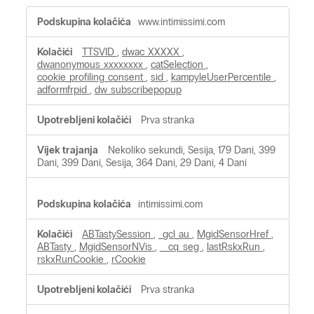
Kolačići
www.intimissimi.com
za
profiliranje
TTSVID
,
dwac_XXXXX
,
dwanonymous_xxxxxxxx
,
catSelection
,
cookie_profiling_consent
,
sid
,
kampyleUserPercentile
,
adformfrpid
,
dw_subscribepopup
Prva stranka
Nekoliko sekundi, Sesija, 179 Dani, 399
Dani, 399 Dani, Sesija, 364 Dani, 29 Dani, 4 Dani
intimissimi.com
ABTastySession
,
_gcl_au
,
MgidSensorHref
,
ABTasty
,
MgidSensorNVis
,
__cq_seg
,
lastRskxRun
,
rskxRunCookie
,
rCookie
Prva stranka