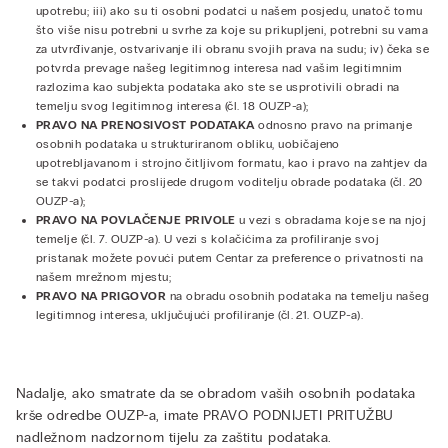
upotrebu; iii) ako su ti osobni podatci u našem posjedu, unatoč tomu
što više nisu potrebni u svrhe za koje su prikupljeni, potrebni su vama
za utvrđivanje, ostvarivanje ili obranu svojih prava na sudu; iv) čeka se
potvrda prevage našeg legitimnog interesa nad vašim legitimnim
razlozima kao subjekta podataka ako ste se usprotivili obradi na
temelju svog legitimnog interesa (čl. 18 OUZP-a);
PRAVO NA PRENOSIVOST PODATAKA
odnosno pravo na primanje
osobnih podataka u strukturiranom obliku, uobičajeno
upotrebljavanom i strojno čitljivom formatu, kao i pravo na zahtjev da
se takvi podatci proslijede drugom voditelju obrade podataka (čl. 20
OUZP-a);
PRAVO NA POVLAČENJE PRIVOLE
u vezi s obradama koje se na njoj
temelje (čl. 7. OUZP-a). U vezi s kolačićima za profiliranje svoj
pristanak možete povući putem Centar za preference o privatnosti na
našem mrežnom mjestu;
PRAVO NA PRIGOVOR
na obradu osobnih podataka na temelju našeg
legitimnog interesa, uključujući profiliranje (čl. 21. OUZP-a).
Nadalje, ako smatrate da se obradom vaših osobnih podataka
krše odredbe OUZP-a, imate PRAVO PODNIJETI PRITUŽBU
nadležnom nadzornom tijelu za zaštitu podataka.