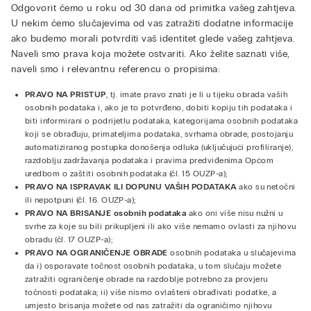
Odgovorit ćemo u roku od 30 dana od primitka vašeg zahtjeva.
U nekim ćemo slučajevima od vas zatražiti dodatne informacije
ako budemo morali potvrditi vaš identitet glede vašeg zahtjeva.
Naveli smo prava koja možete ostvariti. Ako želite saznati više,
naveli smo i relevantnu referencu o propisima:
PRAVO NA PRISTUP
, tj. imate pravo znati je li u tijeku obrada vaših
osobnih podataka i, ako je to potvrđeno, dobiti kopiju tih podataka i
biti informirani o podrijetlu podataka, kategorijama osobnih podataka
koji se obrađuju, primateljima podataka, svrhama obrade, postojanju
automatiziranog postupka donošenja odluka (uključujući profiliranje),
razdoblju zadržavanja podataka i pravima predviđenima Općom
uredbom o zaštiti osobnih podataka (čl. 15 OUZP-a);
PRAVO NA ISPRAVAK ILI DOPUNU VAŠIH PODATAKA
ako su netočni
ili nepotpuni (čl. 16. OUZP-a);
PRAVO NA BRISANJE osobnih podataka
ako oni više nisu nužni u
svrhe za koje su bili prikupljeni ili ako više nemamo ovlasti za njihovu
obradu (čl. 17 OUZP-a);
PRAVO NA OGRANIČENJE OBRADE
osobnih podataka u slučajevima
da i) osporavate točnost osobnih podataka, u tom slučaju možete
zatražiti ograničenje obrade na razdoblje potrebno za provjeru
točnosti podataka; ii) više nismo ovlašteni obrađivati podatke, a
umjesto brisanja možete od nas zatražiti da ograničimo njihovu