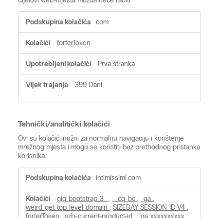
Strogo
com
potrebni
kolačići
forterToken
Prva stranka
399 Dani
Tehnički/analitički kolačići
Ovi su kolačići nužni za normalnu navigaciju i korištenje
mrežnog mjesta i mogu se koristiti bez prethodnog pristanka
korisnika.
Tehnički/analitički
intimissimi.com
kolačići
gig_bootstrap_3_
,
__cq_bc
,
_ga
,
weird_get_top_level_domain
,
SIZEBAY_SESSION_ID_V4
,
forterToken
,
szb-current-product-id
,
_ga_xxxxxxxxxx
,