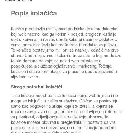
sljedeće svrhe:
Popis kolačića
Kolačić predstavlja mali komad podataka (tekstnu datoteka)
koji web-mjesto, kad ga korisnik posjeti, pregledniku šalje
upit o spremanju na vaš uređaj kako bi upamtio podatke o
vama, primjerice jezik koji preferirate ili podatke za prijavu.
Te kolačiće postavljamo mi i oni se nazivaju kolačićima prve
strane. Upotrebljavamo i kolačiće treće strane koji ne dolaze
iz iste domene na kojoj se nalazi web-mjesto koje
posjećujete, a služe za oglašavanje i marketing. Točnije,
kolačiće i ostale tehnologije za praćenje upotrebljavamo u
sljedeće svrhe:
Strogo potrebni kolačići
Ti su kolačići neophodni za funkcioniranje web-mjesta i ne
mogu se isključiti u našim sustavima. Obično se postavljaju
samo kao odgovor na akcije koje ste izvršili, a kojima se
upućuje zahtjev za usluge, primjerice postavljanje preferenci
za privatnost, odjavljivanje ili ispunjavanje obrasca. Te
kolačiće možete blokirati u pregledniku ili postaviti da vas
preglednik o njima upozorava, no u tom slučaju određeni
dijelovi web-mjesta možda neće raditi.