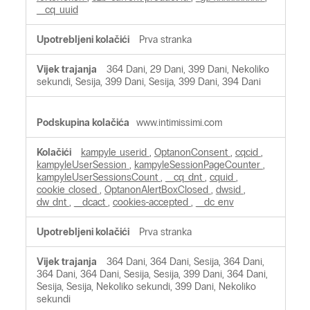
__cq_uuid
Prva stranka
364 Dani, 29 Dani, 399 Dani, Nekoliko
sekundi, Sesija, 399 Dani, Sesija, 399 Dani, 394 Dani
www.intimissimi.com
kampyle_userid
,
OptanonConsent
,
cqcid
,
kampyleUserSession
,
kampyleSessionPageCounter
,
kampyleUserSessionsCount
,
__cq_dnt
,
cquid
,
cookie_closed
,
OptanonAlertBoxClosed
,
dwsid
,
dw_dnt
,
__dcact
,
cookies-accepted
,
__dc_env
Prva stranka
364 Dani, 364 Dani, Sesija, 364 Dani,
364 Dani, 364 Dani, Sesija, Sesija, 399 Dani, 364 Dani,
Sesija, Sesija, Nekoliko sekundi, 399 Dani, Nekoliko
sekundi