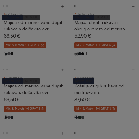
Prilagodljiv
Prilagodljiv
Merino Tech
SLIM FIT
Merino Tech
SLIM FIT
Majica od merino vune dugih
Majica dugih rukava i
rukava s dolčevita ovr...
okrugla izreza od merino
66,50 €
vun...
52,90 €
Mix & Match 4+1 GRATIS
Mix & Match 4+1 GRATIS
+1
Prilagodljiv
Prilagodljiv
Merino Tech
SLIM FIT
Merino Tech
Majica od merino vune dugih
Košulja dugih rukava od
rukava s dolčevita ovr...
merino-vune
66,50 €
87,50 €
Mix & Match 4+1 GRATIS
Mix & Match 4+1 GRATIS