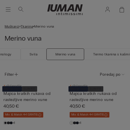
Muškarci
Tkanina
Merino vuna
Merino vuna
hnology
Svila
Merino vuna
Termo tkanina s kašm
Filter
Poredaj po
Prilagodljiv
Prilagodljiv
Merino Tech
SLIM FIT
Merino Tech
SLIM FIT
Majica kratkih rukava od
Majica kratkih rukava od
rastezljive merino vune
rastezljive merino vune
40,50 €
40,50 €
Mix & Match 4+1 GRATIS
Mix & Match 4+1 GRATIS
+1
+1