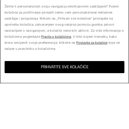
Želite li personalizirati svoju navigaciju ekskluzivnim sadržajem? Putem
kolačića za profiliranje ponudit ćemo vam personalizirane reklamne
sadržaje i priopćenja. Klikom na „Prihvati sve kolačiće” pristajete na
upotrebu kolačića, zatvaranjem ovog natpisa pomoću gumba zatvori
nastavljate s navigacijom, a kolačići neće biti aktivni. Za više informacija o
kolačićima pogledajte
Pravila o kolačićima
. U bilo kojem trenutku, kako
biste izmijenili svoje preferencije, kliknite na
Postavke za kolačiće
koje se
nalaze u pravilniku o kolačićima.
PRIHVATITE SVE KOLAČIĆE
Posjeti online trgovinu za
Sjedinjene Države
Vašu zemlju:
Poredaj po
Noviteti
Najprodavaniji
My Intimissimi
Cijena veća prema manjoj
Cijena manja prema većoj