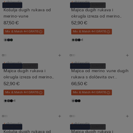
Prilagodljiv
Prilagodljiv
Merino Tech
Merino Tech
SLIM FIT
Košulja dugih rukava od
Majica dugih rukava i
merino-vune
okrugla izreza od merino
87,50 €
vun...
52,90 €
Mix & Match 4+1 GRATIS
Mix & Match 4+1 GRATIS
+1
Prilagodljiv
Prilagodljiv
Merino Tech
SLIM FIT
Merino Tech
SLIM FIT
Majica dugih rukava i
Majica od merino vune dugih
okrugla izreza od merino
rukava s dolčevita ovr...
vun...
52,90 €
66,50 €
Mix & Match 4+1 GRATIS
Mix & Match 4+1 GRATIS
+1
Prilagodljiv
Prilagodljiv
Merino Tech
Merino Tech
SLIM FIT
Košulja dugih rukava od
Majica dugih rukava i