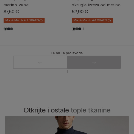
merino-vune
okrugla izreza od merino
87,50 €
vun...
52,90 €
Mix & Match 4+1 GRATIS
Mix & Match 4+1 GRATIS
+1
14 od 14 proizvoda
1
Otkrijte i ostale
tople tkanine