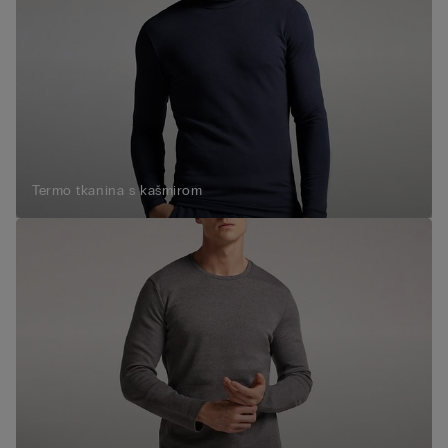
Termo tkanina s kašmirom