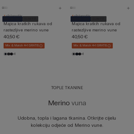
Prilagodljiv
Prilagodljiv
Merino Tech
SLIM FIT
Merino Tech
SLIM FIT
Majica kratkih rukava od
Majica kratkih rukava od
rastezljive merino vune
rastezljive merino vune
40,50 €
40,50 €
Mix & Match 4+1 GRATIS
Mix & Match 4+1 GRATIS
+1
+1
TOPLE TKANINE
Merino
vuna
Udobna, topla i lagana tkanina. Otkrijte cijelu
kolekciju odjeće od Merino vune.