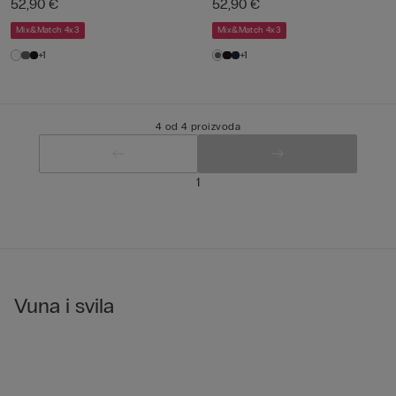
52,90 €
52,90 €
Mix&Match 4x3
Mix&Match 4x3
+1
+1
4 od 4 proizvoda
1
Vuna i svila