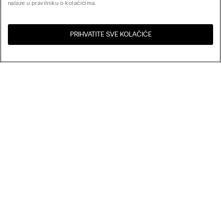
nalaze u pravilniku o kolačićima.
PRIHVATITE SVE KOLAČIĆE
Posjeti online trgovinu za
Sjedinjene Države
Vašu zemlju:
Poredaj po
Noviteti
Najprodavaniji
My Intimissimi
Cijena veća prema manjoj
Cijena manja prema većoj
Darovna kartica
Održivost