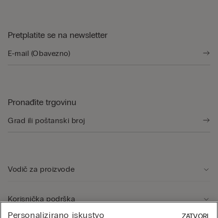
Pretplatite se na newsletter
Pronađite trgovinu
Vodič za proizvode
Korisnička podrška
Personalizirano iskustvo
ZATVORI