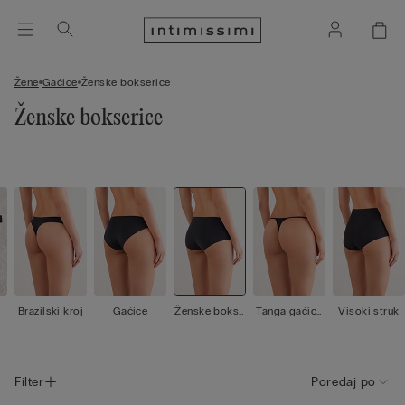
Žene
Gaćice
Ženske bokserice
Ženske bokserice
Brazilski kroj
Gaćice
Ženske bokse
Tanga gaćice
Visoki struk
rice
/ G-string ga
ćice
Filter
Poredaj po