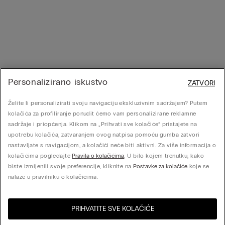
Personalizirano iskustvo
ZATVORI
Želite li personalizirati svoju navigaciju ekskluzivnim sadržajem? Putem
kolačića za profiliranje ponudit ćemo vam personalizirane reklamne
sadržaje i priopćenja. Klikom na „Prihvati sve kolačiće” pristajete na
upotrebu kolačića, zatvaranjem ovog natpisa pomoću gumba zatvori
nastavljate s navigacijom, a kolačići neće biti aktivni. Za više informacija o
kolačićima pogledajte
Pravila o kolačićima
. U bilo kojem trenutku, kako
biste izmijenili svoje preferencije, kliknite na
Postavke za kolačiće
koje se
nalaze u pravilniku o kolačićima.
PRIHVATITE SVE KOLAČIĆE
Posjeti online trgovinu za
Sjedinjene Države
Vašu zemlju: