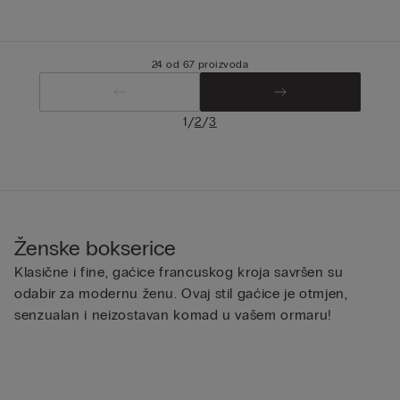
24 od 67 proizvoda
/
/
1
2
3
Ženske bokserice
Klasične i fine, gaćice francuskog kroja savršen su
odabir za modernu ženu. Ovaj stil gaćice je otmjen,
senzualan i neizostavan komad u vašem ormaru!