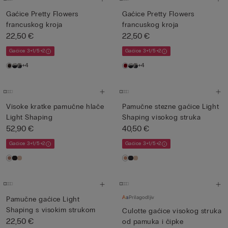
Gaćice Pretty Flowers
Gaćice Pretty Flowers
francuskog kroja
francuskog kroja
22,50 €
22,50 €
Gaćice 3+1/5+2
Gaćice 3+1/5+2
+4
+4
Visoke kratke pamučne hlače
Pamučne stezne gaćice Light
Light Shaping
Shaping visokog struka
52,90 €
40,50 €
Gaćice 3+1/5+2
Gaćice 3+1/5+2
Prilagodljiv
Pamučne gaćice Light
Shaping s visokim strukom
Culotte gaćice visokog struka
22,50 €
od pamuka i čipke