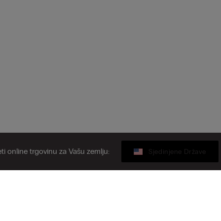
ti online trgovinu za Vašu zemlju:
Sjedinjene Države