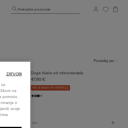
Pretražite proizvode
Poredaj po
Duge hlače od mikromodala
ZATVORI
47,90 €
 mješavine
 za
Mix & Match 4+1 GRATIS
Klikom na
+1
isa pomoću
ormacija o
jenili svoje
ćima.