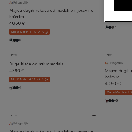
Prilagodljiv
Duge hlače o
47,90 €
Majica dugih rukava od modalne mješavine
kašmira
Mix & Match 4+1 
40,50 €
+1
Mix & Match 4+1 GRATIS
+6
Prilagodljiv
Duge hlače od mikromodala
47,90 €
Majica dugih
kašmira
Mix & Match 4+1 GRATIS
40,50 €
+1
Mix & Match 4+1 
+6
Prilagodljiv
Majica dugih rukava od modalne mješavine