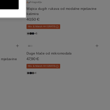
Prilagodljiv
 mješavine
Majica dugih rukava od modalne mješavine
kašmira
40,50 €
Mix & Match 4+1 GRATIS
+6
Duge hlače od mikromodala
47,90 €
 mješavine
Mix & Match 4+1 GRATIS
+1