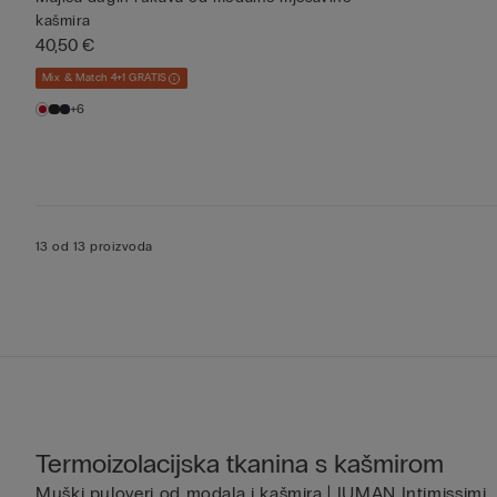
kašmira
40,50 €
Mix & Match 4+1 GRATIS
+6
13 od 13 proizvoda
Termoizolacijska tkanina s kašmirom
Muški puloveri od modala i kašmira | IUMAN Intimissimi