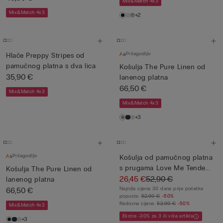
Mix&Match 4x3
Mix&Match 4x3
+2
Prilagodljiv
Hlače Preppy Stripes od
pamučnog platna s dva lica
Košulja The Pure Linen od
35,90 €
lanenog platna
66,50 €
Mix&Match 4x3
Mix&Match 4x3
+3
Prilagodljiv
Košulja od pamučnog platna
s prugama Love Me Tende...
Košulja The Pure Linen od
26,45 €
52,90 €
lanenog platna
66,50 €
Najniža cijena 30 dana prije početka
popusta:
52,90 €
-50%
Redovna cijena:
52,90 €
-50%
Mix&Match 4x3
Ekstra -30% za 3 ili više artikla
+3