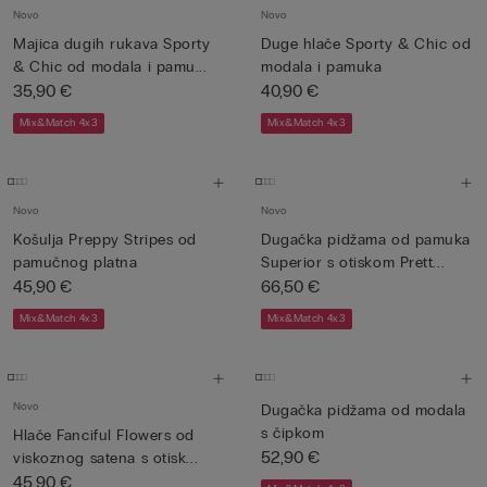
Novo
Novo
Majica dugih rukava Sporty
Duge hlače Sporty & Chic od
& Chic od modala i pamu...
modala i pamuka
35,90 €
40,90 €
Mix&Match 4x3
Mix&Match 4x3
Novo
Novo
Košulja Preppy Stripes od
Dugačka pidžama od pamuka
pamučnog platna
Superior s otiskom Prett...
45,90 €
66,50 €
Mix&Match 4x3
Mix&Match 4x3
Novo
Dugačka pidžama od modala
s čipkom
Hlače Fanciful Flowers od
52,90 €
viskoznog satena s otisk...
45,90 €