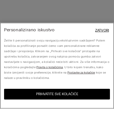
Personalizirano iskustvo
ZATVORI
Želite li personalizirati svoju navigaciju ekskluzivnim sadržajem? Putem
kolačića za profiliranje ponudit ćemo vam personalizirane reklamne
sadržaje i priopćenja. Klikom na „Prihvati sve kolačiće” pristajete na
upotrebu kolačića, zatvaranjem ovog natpisa pomoću gumba zatvori
nastavljate s navigacijom, a kolačići neće biti aktivni. Za više informacija o
kolačićima pogledajte
Pravila o kolačićima
. U bilo kojem trenutku, kako
biste izmijenili svoje preferencije, kliknite na
Postavke za kolačiće
koje se
nalaze u pravilniku o kolačićima.
PRIHVATITE SVE KOLAČIĆE
Posjeti online trgovinu za
Sjedinjene Države
Vašu zemlju: