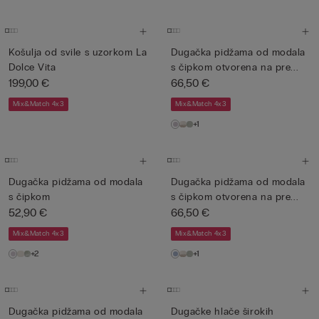
Košulja od svile s uzorkom La
Dugačka pidžama od modala
Dolce Vita
s čipkom otvorena na pre...
199,00 €
66,50 €
Mix&Match 4x3
Mix&Match 4x3
+1
Dugačka pidžama od modala
Dugačka pidžama od modala
s čipkom
s čipkom otvorena na pre...
52,90 €
66,50 €
Mix&Match 4x3
Mix&Match 4x3
+2
+1
Dugačka pidžama od modala
Dugačke hlače širokih