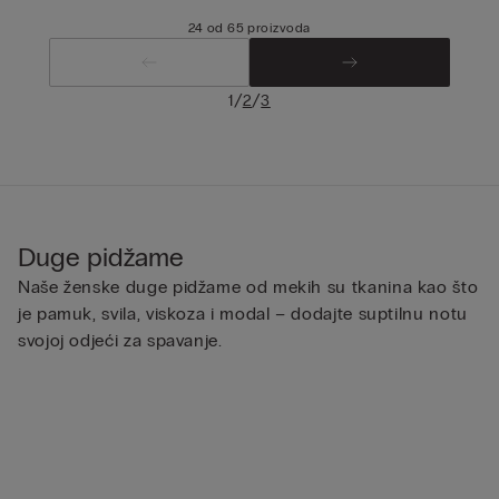
24 od 65 proizvoda
/
/
1
2
3
Duge pidžame
Naše ženske duge pidžame od mekih su tkanina kao što
je pamuk, svila, viskoza i modal – dodajte suptilnu notu
svojoj odjeći za spavanje.