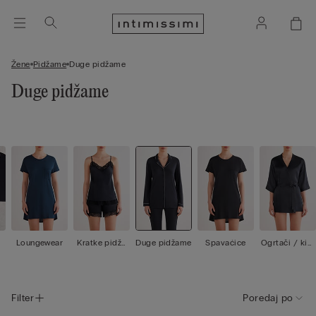
Žene
Pidžame
Duge pidžame
Duge pidžame
Loungewear
Kratke pidža
Duge pidžame
Spavaćice
Ogrtači / kim
me
ona
Filter
Poredaj po