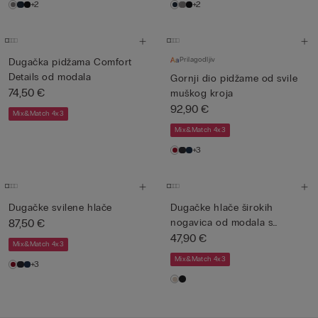
+2
+2
Prilagodljiv
Dugačka pidžama Comfort
Details od modala
Gornji dio pidžame od svile
74,50 €
muškog kroja
92,90 €
Mix&Match 4x3
Mix&Match 4x3
+3
Dugačke svilene hlače
Dugačke hlače širokih
87,50 €
nogavica od modala s
kašmiro...
47,90 €
Mix&Match 4x3
Mix&Match 4x3
+3