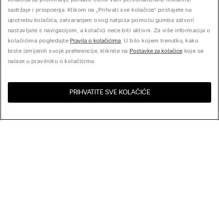
sadržaje i priopćenja. Klikom na „Prihvati sve kolačiće” pristajete na
upotrebu kolačića, zatvaranjem ovog natpisa pomoću gumba zatvori
nastavljate s navigacijom, a kolačići neće biti aktivni. Za više informacija o
kolačićima pogledajte
Pravila o kolačićima
. U bilo kojem trenutku, kako
biste izmijenili svoje preferencije, kliknite na
Postavke za kolačiće
koje se
nalaze u pravilniku o kolačićima.
PRIHVATITE SVE KOLAČIĆE
Posjeti online trgovinu za
Sjedinjene Države
Vašu zemlju:
Poredaj po
Noviteti
Najprodavaniji
My Intimissimi
Cijena veća prema manjoj
Cijena manja prema većoj
Darovna kartica