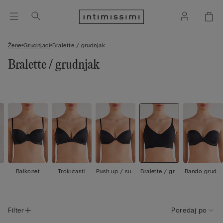
Žene
Grudnjaci
Bralette / grudnjak
Bralette / grudnjak
Balkonet
Trokutasti
Push up / sup
Bralette / gru
Bando grudnj
er push up
dnjak
ak / grudnjak
bez narameni
ca
Filter
Poredaj po