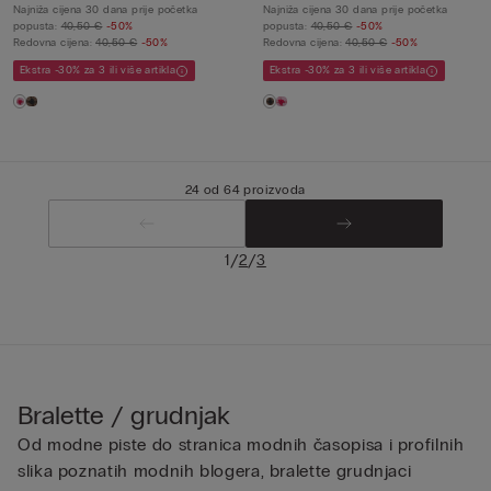
Najniža cijena 30 dana prije početka
Najniža cijena 30 dana prije početka
popusta:
40,50 €
-50%
popusta:
40,50 €
-50%
Redovna cijena:
40,50 €
-50%
Redovna cijena:
40,50 €
-50%
Ekstra -30% za 3 ili više artikla
Ekstra -30% za 3 ili više artikla
24 od 64 proizvoda
/
/
1
2
3
Bralette / grudnjak
Od modne piste do stranica modnih časopisa i profilnih
slika poznatih modnih blogera, bralette grudnjaci