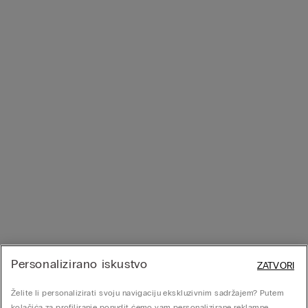
Personalizirano iskustvo
ZATVORI
Želite li personalizirati svoju navigaciju ekskluzivnim sadržajem? Putem
kolačića za profiliranje ponudit ćemo vam personalizirane reklamne