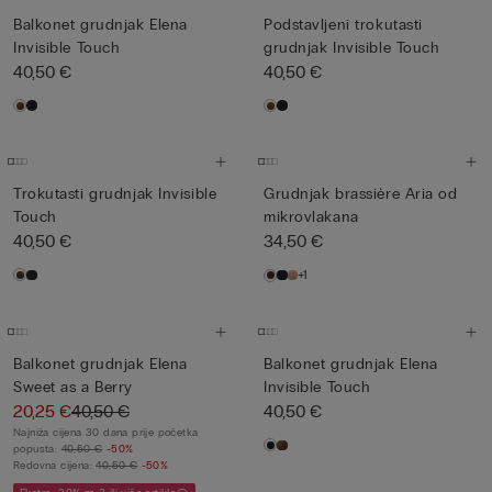
Balkonet grudnjak Elena
Podstavljeni trokutasti
Invisible Touch
grudnjak Invisible Touch
40,50 €
40,50 €
Trokutasti grudnjak Invisible
Grudnjak brassière Aria od
Touch
mikrovlakana
40,50 €
34,50 €
+1
Balkonet grudnjak Elena
Balkonet grudnjak Elena
Sweet as a Berry
Invisible Touch
20,25 €
40,50 €
40,50 €
Najniža cijena 30 dana prije početka
popusta:
40,50 €
-50%
Redovna cijena:
40,50 €
-50%