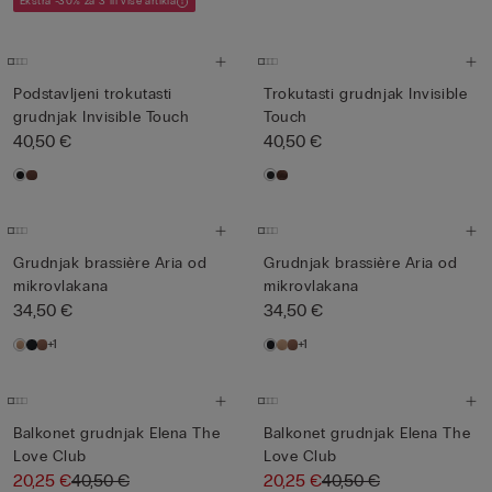
Ekstra -30% za 3 ili više artikla
Podstavljeni trokutasti
Trokutasti grudnjak Invisible
grudnjak Invisible Touch
Touch
40,50 €
40,50 €
Grudnjak brassière Aria od
Grudnjak brassière Aria od
mikrovlakana
mikrovlakana
34,50 €
34,50 €
+1
+1
Balkonet grudnjak Elena The
Balkonet grudnjak Elena The
Love Club
Love Club
20,25 €
40,50 €
20,25 €
40,50 €