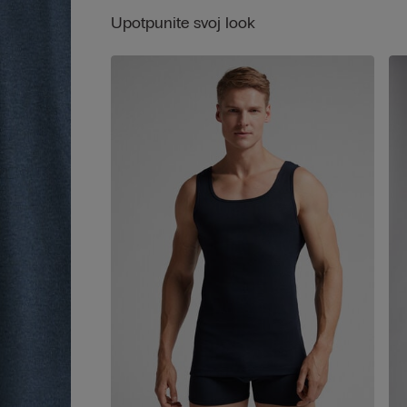
bilo kao intiman odjevni predmet bilo kao vanjsk
Upotpunite svoj look
majicu.