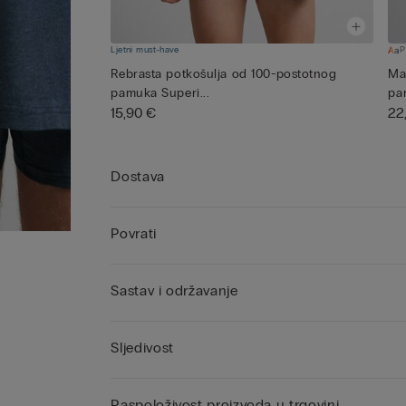
Ljetni must-have
P
Rebrasta potkošulja od 100-postotnog
Ma
pamuka Superi...
pa
15,90 €
22
Dostava
Povrati
Sastav i održavanje
Sljedivost
Raspoloživost proizvoda u trgovini